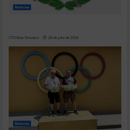
Noticias
Resultados 2026 CTO Provincial F-Class R50 y R100
Combinada (Naquera)
CTO Bats Shooters
28 de julio de 2026
Noticias