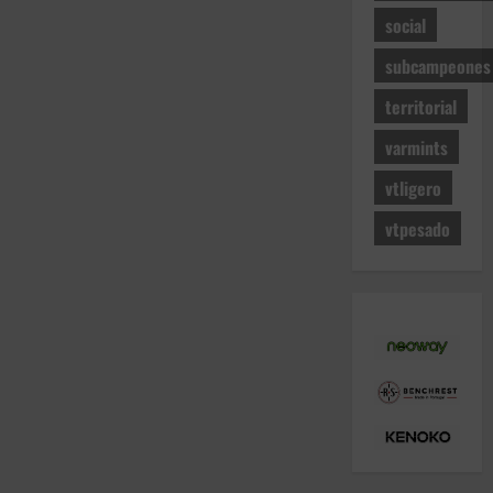
social
subcampeones
territorial
varmints
vtligero
vtpesado