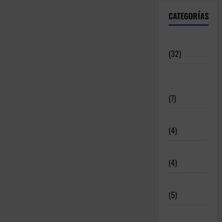
CATEGORÍAS
Articulos
(32)
Deportistas
Alto Nivel
(7)
Destacadas
(4)
Disciplinas
(4)
Equipamiento
(5)
Meritos