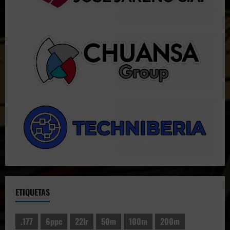
ETIQUETAS
.177
6ppc
22lr
50m
100m
200m