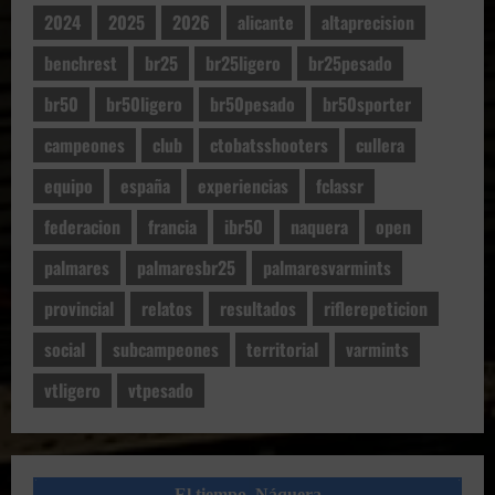
2024
2025
2026
alicante
altaprecision
benchrest
br25
br25ligero
br25pesado
br50
br50ligero
br50pesado
br50sporter
campeones
club
ctobatsshooters
cullera
equipo
españa
experiencias
fclassr
federacion
francia
ibr50
naquera
open
palmares
palmaresbr25
palmaresvarmints
provincial
relatos
resultados
riflerepeticion
social
subcampeones
territorial
varmints
vtligero
vtpesado