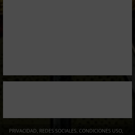
Resultados 2026 CTO Provincial F-Class R50 y R100
Combinada (Naquera)
Resultados 2026 CTO Territorial BR50 (Alicante)
Resultados 202607 CTO Social BR25 (Naquera)
Aclaramos las Disciplinas! Qué es VARMINTS?
Resultados 3ª Tirada CTO Bats Shooters (Cullera)
PRIVACIDAD, REDES SOCIALES, CONDICIONES USO,