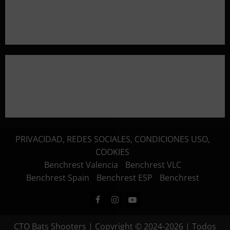
Aclaramos las Disciplinas! Qué es VARMINTS?
Resultados 3ª Tirada CTO Bats Shooters (Cullera)
PRIVACIDAD, REDES SOCIALES, CONDICIONES USO,
COOKIES
Benchrest Valencia
Benchrest VLC
Benchrest Spain
Benchrest ESP
Benchrest
Facebook
Instagram
Youtube
CTO Bats Shooters | Copyright © 2024-2026 | Todos