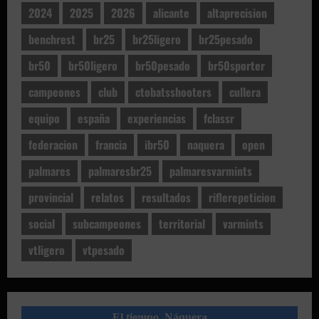
2024
2025
2026
alicante
altaprecision
benchrest
br25
br25ligero
br25pesado
br50
br50ligero
br50pesado
br50sporter
campeones
club
ctobatsshooters
cullera
equipo
españa
experiencias
fclassr
federacion
francia
ibr50
naquera
open
palmares
palmaresbr25
palmaresvarmints
provincial
relatos
resultados
riflerepeticion
social
subcampeones
territorial
varmints
vtligero
vtpesado