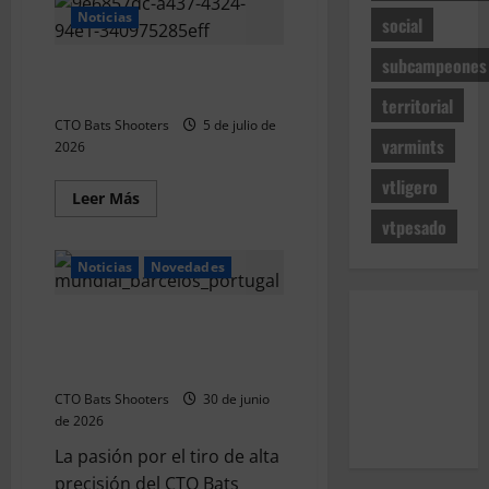
y
Noticias
social
3º
Clasificado
2026
subcampeones
Campeón y 3º Clasificado 2026
CTO
Francia
CTO Territorial IBR50 (Alicante)
territorial
BR25
Ligero
CTO Bats Shooters
5 de julio de
(Vitrolles)
varmints
2026
vtligero
Leer
Leer Más
más
vtpesado
acerca
de
Campeón
Noticias
Novedades
y
3º
Clasificado
2026
CTO Bats Shooters rumbo al 6th
CTO
WBSF World Rimfire
Territorial
IBR50
Championship
(Alicante)
CTO Bats Shooters
30 de junio
de 2026
La pasión por el tiro de alta
precisión del CTO Bats