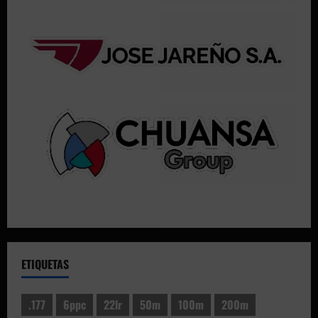
ETIQUETAS
.177
6ppc
22lr
50m
100m
200m