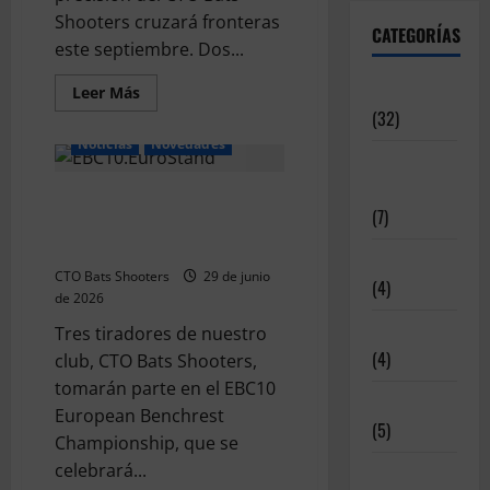
Shooters cruzará fronteras
CATEGORÍAS
este septiembre. Dos...
Articulos
Leer
Leer Más
más
(32)
acerca
de
Noticias
Novedades
CTO
Deportistas
Bats
Shooters
Alto Nivel
CTO Bats Shooters rumbo al
rumbo
(7)
al
EBC10 European Benchrest
6th
WBSF
Championship
Destacadas
World
Rimfire
CTO Bats Shooters
29 de junio
(4)
Championship
de 2026
Disciplinas
Tres tiradores de nuestro
(4)
club, CTO Bats Shooters,
tomarán parte en el EBC10
Equipamiento
European Benchrest
(5)
Championship, que se
celebrará...
Meritos