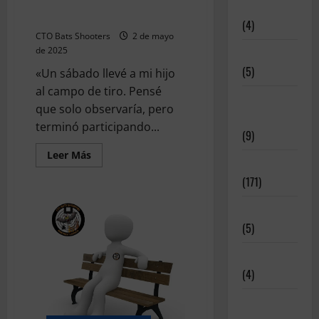
Descubriendo el Benchrest en
Disciplinas
familia
(4)
CTO Bats Shooters
2 de mayo
de 2025
Equipamiento
(5)
«Un sábado llevé a mi hijo
al campo de tiro. Pensé
Meritos
que solo observaría, pero
Deportivos
terminó participando...
(9)
Leer
Leer Más
Noticias
más
acerca
(171)
de
Descubriendo
el
Novedades
Benchrest
en
(5)
familia
Patrocinadores
(4)
Relatos y