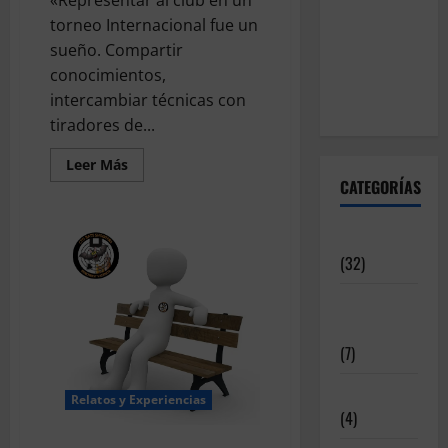
«Representar al club en un
torneo Internacional fue un
sueño. Compartir
conocimientos,
intercambiar técnicas con
tiradores de...
Leer
Leer Más
más
CATEGORÍAS
acerca
de
Experiencia
Internacional
Articulos
(32)
Deportistas
Alto Nivel
(7)
Destacadas
Relatos y Experiencias
(4)