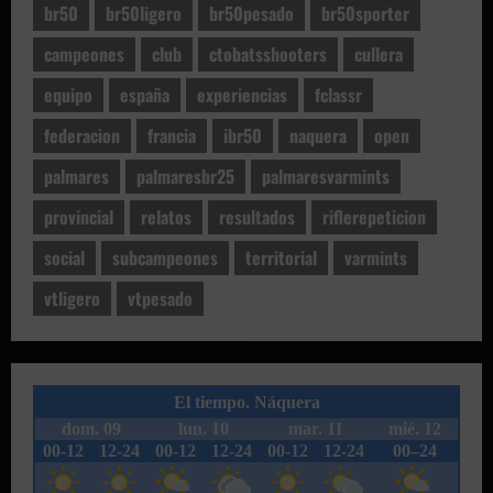
br50
br50ligero
br50pesado
br50sporter
campeones
club
ctobatsshooters
cullera
equipo
españa
experiencias
fclassr
federacion
francia
ibr50
naquera
open
palmares
palmaresbr25
palmaresvarmints
provincial
relatos
resultados
riflerepeticion
social
subcampeones
territorial
varmints
vtligero
vtpesado