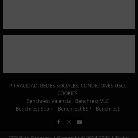
Aclaramos las Disciplinas! Qué es VARMINTS?
Resultados 3ª Tirada CTO Bats Shooters (Cullera)
PRIVACIDAD, REDES SOCIALES, CONDICIONES USO,
COOKIES
Benchrest Valencia
Benchrest VLC
Benchrest Spain
Benchrest ESP
Benchrest
Facebook
Instagram
Youtube
CTO Bats Shooters | Copyright © 2024-2026 | Todos