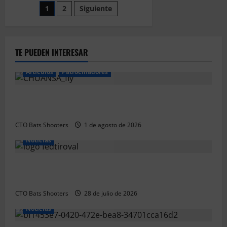
travesía
Paginación
1
2
Siguiente
por
el
CTO
de
Bats
Shooters
entradas
TE PUEDEN INTERESAR
Articulos
Patrocinadores
El CTO Bats Shooters agradece el apoyo de
CHUANSA GROUP
CTO Bats Shooters
1 de agosto de 2026
Noticias
Resultados 2026 CTO Provincial F-Class R50 y R100
Combinada (Naquera)
CTO Bats Shooters
28 de julio de 2026
Noticias