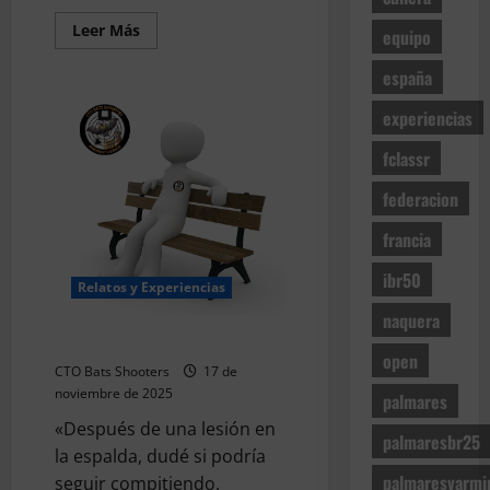
r
e
a
a
Leer
Leer Más
equipo
s
)
más
)
acerca
a
españa
de
d
La
12
28
transformación
o
experiencias
de
personal
de
(
julio
julio
fclassr
V
de
de
2026
i
2026
federacion
t
r
francia
o
ibr50
l
Relatos y Experiencias
l
naquera
e
Superando límites físicos
s
open
CTO Bats Shooters
17 de
)
noviembre de 2025
palmares
«Después de una lesión en
9
palmaresbr25
de
la espalda, dudé si podría
julio
palmaresvarmi
seguir compitiendo.