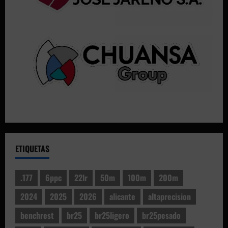
ETIQUETAS
.177
6ppc
22lr
50m
100m
200m
2024
2025
2026
alicante
altaprecision
benchrest
br25
br25ligero
br25pesado