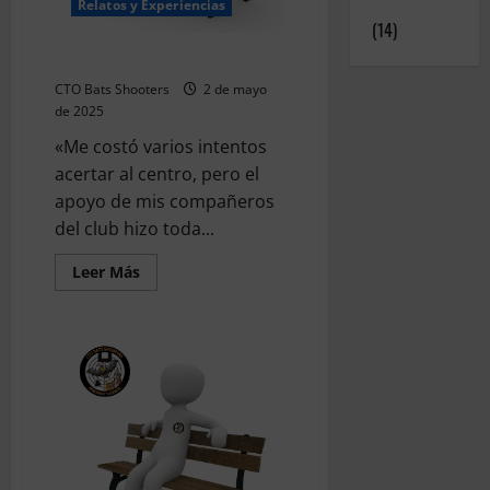
Experiencias
Relatos y Experiencias
(14)
Superando retos
CTO Bats Shooters
2 de mayo
de 2025
«Me costó varios intentos
acertar al centro, pero el
apoyo de mis compañeros
del club hizo toda...
Leer
Leer Más
más
acerca
de
Superando
retos