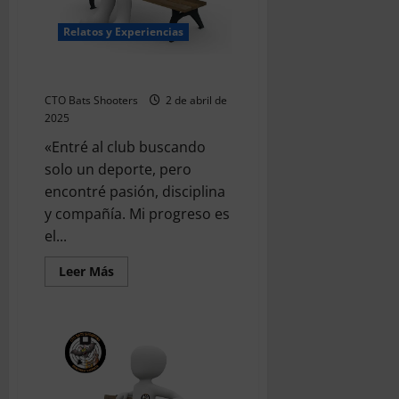
Relatos y Experiencias
Un nuevo comienzo
CTO Bats Shooters
2 de abril de
2025
«Entré al club buscando
solo un deporte, pero
encontré pasión, disciplina
y compañía. Mi progreso es
el...
Leer
Leer Más
más
acerca
de
Un
nuevo
comienzo