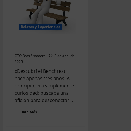
Relatos y Experiencias
Una travesía por el CTO Bats
Shooters
CTO Bats Shooters
2 de abril de
2025
«Descubrí el Benchrest
hace apenas tres años. Al
principio, era simplemente
curiosidad: buscaba una
afición para desconectar...
Leer
Leer Más
más
acerca
de
Una