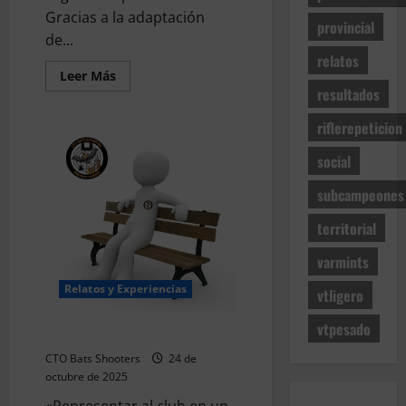
de
Gracias a la adaptación
2026
provincial
de...
relatos
Leer
Leer Más
más
resultados
acerca
de
riflerepeticion
Superando
límites
físicos
social
subcampeones
territorial
varmints
Relatos y Experiencias
vtligero
vtpesado
Experiencia Internacional
CTO Bats Shooters
24 de
octubre de 2025