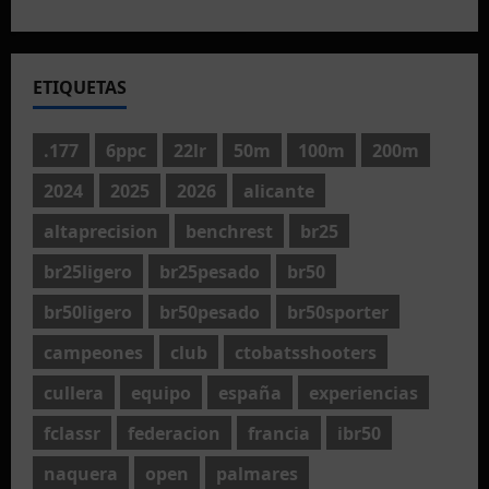
ETIQUETAS
.177
6ppc
22lr
50m
100m
200m
2024
2025
2026
alicante
altaprecision
benchrest
br25
br25ligero
br25pesado
br50
br50ligero
br50pesado
br50sporter
campeones
club
ctobatsshooters
cullera
equipo
españa
experiencias
fclassr
federacion
francia
ibr50
naquera
open
palmares