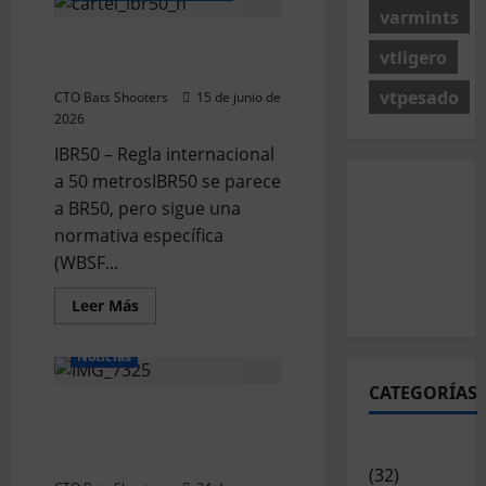
precisión
varmints
vuelve
Aclaramos las Disciplinas!
a
vtligero
latir
Qué es IBR50?
en
Cullera:
vtpesado
CTO Bats Shooters
15 de junio de
llega
2026
la
3ª
Tirada
IBR50 – Regla internacional
CTO
a 50 metrosIBR50 se parece
Bats
Shooters
a BR50, pero sigue una
normativa específica
(WBSF...
Leer
Leer Más
más
acerca
de
Noticias
Aclaramos
las
CATEGORÍAS
Disciplinas!
Campeón y Subcampeón
Qué
es
2026 CTO Provincial
IBR50?
Articulos
Varmints 200m Ligero
(32)