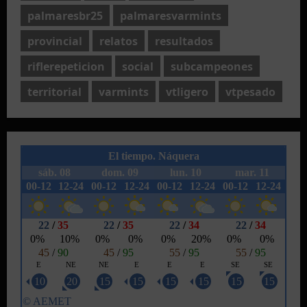
palmaresbr25
palmaresvarmints
provincial
relatos
resultados
riflerepeticion
social
subcampeones
territorial
varmints
vtligero
vtpesado