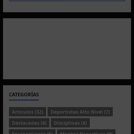
CATEGORÍAS
Articulos
(32)
Deportistas Alto Nivel
(7)
Destacadas
(4)
Disciplinas
(4)
Equipamiento
(5)
Meritos Deportivos
(9)