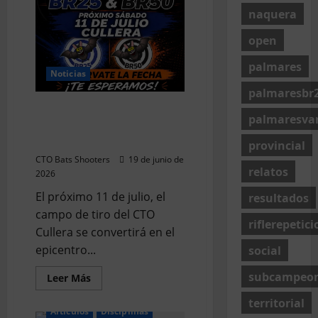
l
naquera
e
s
open
)
palmares
Noticias
9
palmaresbr
de
La precisión vuelve a latir
julio
palmaresva
en Cullera: llega la 3ª
de
Tirada CTO Bats Shooters
2026
provincial
CTO Bats Shooters
19 de junio de
relatos
2026
El próximo 11 de julio, el
resultados
campo de tiro del CTO
riflerepetici
Cullera se convertirá en el
epicentro...
social
subcampeo
Leer
Leer Más
más
acerca
territorial
de
Articulos
Disciplinas
La