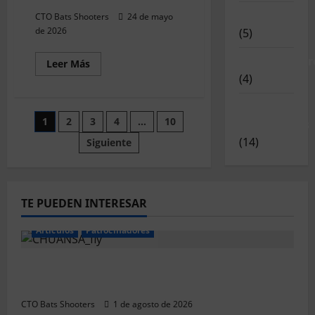
200m
Novedades
Pesado
CTO Bats Shooters
24 de mayo
de 2026
(5)
Patrocinador
Leer
Leer Más
más
(4)
acerca
de
Campeón
Relatos y
y
Paginación
1
2
3
4
…
10
Subcampeón
Experiencias
2026
(14)
CTO
Siguiente
de
Provincial
Varmints
100m
entradas
Pesado
TE PUEDEN INTERESAR
Articulos
Patrocinadores
El CTO Bats Shooters agradece el apoyo de
CHUANSA GROUP
CTO Bats Shooters
1 de agosto de 2026