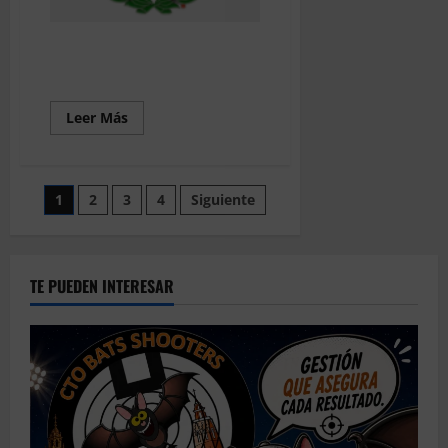
202605 – CTO Provincial IBR50
(Naquera)
Leer
Leer Más
más
acerca
de
202605
–
Paginación
1
2
3
4
Siguiente
CTO
Provincial
IBR50
de
(Naquera)
entradas
TE PUEDEN INTERESAR