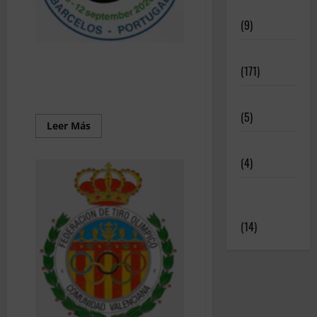
Deportivos
(9)
Noticias
202609 – 6º WBSF Rimfire –
(171)
CTO Mundial IBR50 (Barcelos,
Portugal)
Novedades
(5)
Leer
Leer Más
más
Patrocinadores
acerca
de
(4)
202609
–
6º
Relatos y
WBSF
Rimfire
Experiencias
–
CTO
(14)
Mundial
IBR50
(Barcelos,
Portugal)