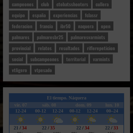
campeones
club
ctobatsshooters
cullera
equipo
españa
experiencias
fclassr
federacion
francia
ibr50
naquera
open
palmares
palmaresbr25
palmaresvarmints
provincial
relatos
resultados
riflerepeticion
social
subcampeones
territorial
varmints
vtligero
vtpesado