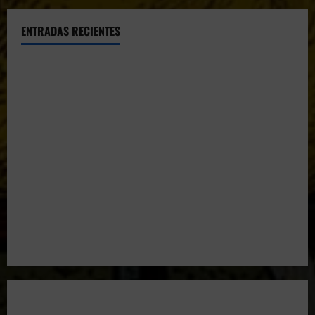
ENTRADAS RECIENTES
El CTO Bats Shooters agradece el apoyo de CHUANSA
GROUP
Resultados 2026 CTO Provincial F-Class R50 y R100
Combinada (Naquera)
Resultados 2026 CTO Territorial BR50 (Alicante)
Resultados 202607 CTO Social BR25 (Naquera)
Aclaramos las Disciplinas! Qué es VARMINTS?
Resultados 3ª Tirada CTO Bats Shooters (Cullera)