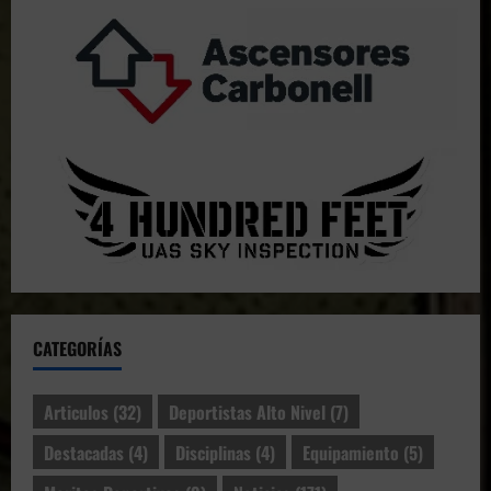
CATEGORÍAS
Articulos
(32)
Deportistas Alto Nivel
(7)
Destacadas
(4)
Disciplinas
(4)
Equipamiento
(5)