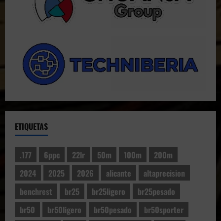
ETIQUETAS
.177
6ppc
22lr
50m
100m
200m
2024
2025
2026
alicante
altaprecision
benchrest
br25
br25ligero
br25pesado
br50
br50ligero
br50pesado
br50sporter