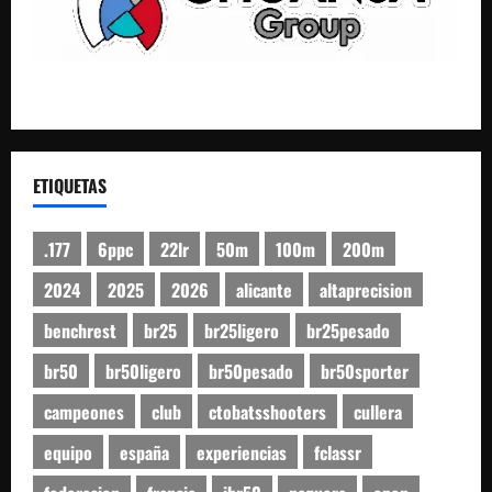
ETIQUETAS
.177
6ppc
22lr
50m
100m
200m
2024
2025
2026
alicante
altaprecision
benchrest
br25
br25ligero
br25pesado
br50
br50ligero
br50pesado
br50sporter
campeones
club
ctobatsshooters
cullera
equipo
españa
experiencias
fclassr