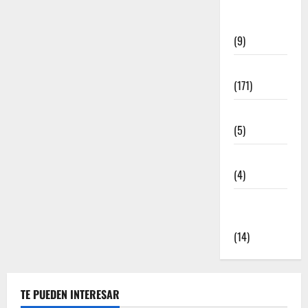
Meritos
Deportivos
(9)
Noticias
(171)
Novedades
(5)
Patrocinadores
(4)
Relatos y
Experiencias
(14)
TE PUEDEN INTERESAR