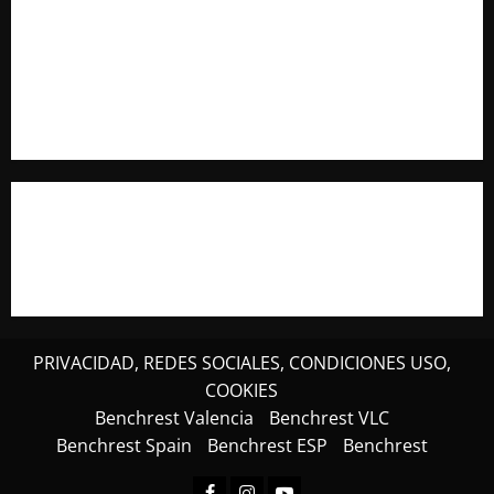
Resultados 202607 CTO Social BR25 (Naquera)
Aclaramos las Disciplinas! Qué es VARMINTS?
Resultados 3ª Tirada CTO Bats Shooters (Cullera)
PRIVACIDAD, REDES SOCIALES, CONDICIONES USO,
COOKIES
Benchrest Valencia
Benchrest VLC
Benchrest Spain
Benchrest ESP
Benchrest
Facebook
Instagram
Youtube