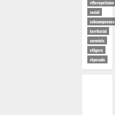
riflerepeticion
social
subcampeones
territorial
varmints
vtligero
vtpesado