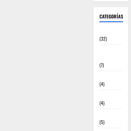
CATEGORÍAS
Articulos
(32)
Deportistas
Alto Nivel
(7)
Destacadas
(4)
Disciplinas
(4)
Equipamiento
(5)