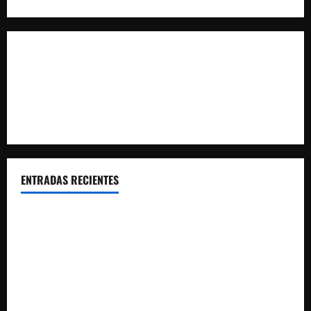
ENTRADAS RECIENTES
El CTO Bats Shooters agradece el apoyo de CHUANSA
GROUP
Resultados 2026 CTO Provincial F-Class R50 y R100
Combinada (Naquera)
Resultados 2026 CTO Territorial BR50 (Alicante)