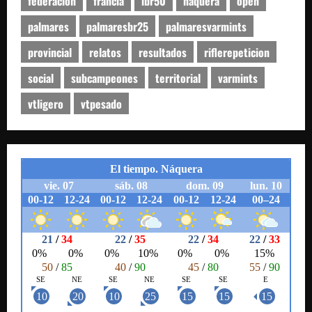
federacion
francia
ibr50
naquera
open
palmares
palmaresbr25
palmaresvarmints
provincial
relatos
resultados
riflerepeticion
social
subcampeones
territorial
varmints
vtligero
vtpesado