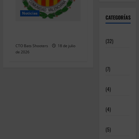
Noticias
CATEGORÍAS
Resultados 202607 CTO
Articulos
Social BR25 (Naquera)
(32)
CTO Bats Shooters
18 de julio
de 2026
Deportistas
Alto Nivel
(7)
Destacadas
(4)
Disciplinas
(4)
Equipamiento
(5)