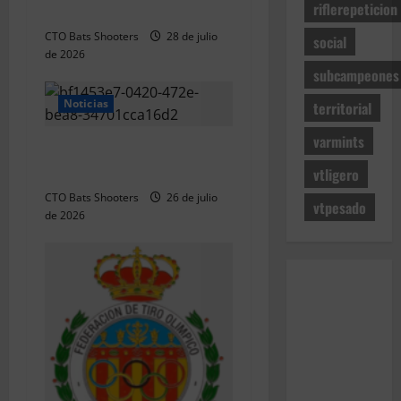
riflerepeticion
r
R100 Combinada (Naquera)
CTO Bats Shooters
28 de julio
social
a
de 2026
subcampeones
d
Noticias
territorial
a
varmints
Resultados 2026 CTO
s
Territorial BR50 (Alicante)
vtligero
CTO Bats Shooters
26 de julio
vtpesado
de 2026