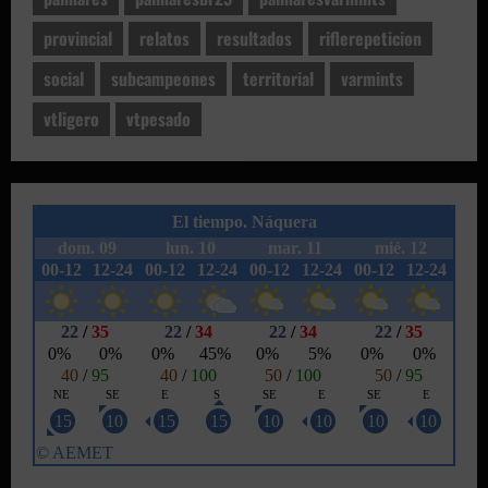
provincial
relatos
resultados
riflerepeticion
social
subcampeones
territorial
varmints
vtligero
vtpesado