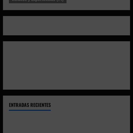
ENTRADAS RECIENTES
El CTO Bats Shooters agradece el apoyo de CHUANSA
GROUP