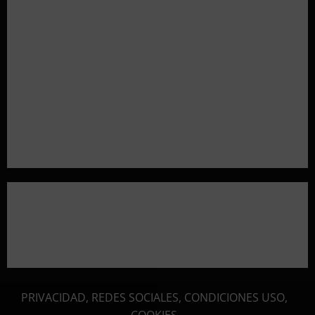
Resultados 2026 CTO Provincial F-Class R50 y R100
Combinada (Naquera)
Resultados 2026 CTO Territorial BR50 (Alicante)
Resultados 202607 CTO Social BR25 (Naquera)
Aclaramos las Disciplinas! Qué es VARMINTS?
Resultados 3ª Tirada CTO Bats Shooters (Cullera)
PRIVACIDAD, REDES SOCIALES, CONDICIONES USO,