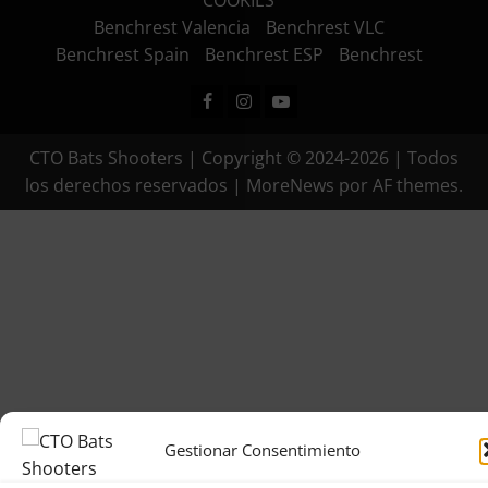
COOKIES
Benchrest Valencia
Benchrest VLC
Benchrest Spain
Benchrest ESP
Benchrest
Facebook
Instagram
Youtube
CTO Bats Shooters | Copyright © 2024-2026 | Todos
los derechos reservados
|
MoreNews
por AF themes.
Gestionar Consentimiento