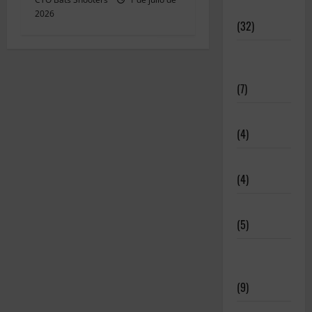
Articulos
2026
(32)
Deportistas
Alto Nivel
(7)
Destacadas
(4)
Disciplinas
(4)
Equipamiento
(5)
Meritos
Deportivos
(9)