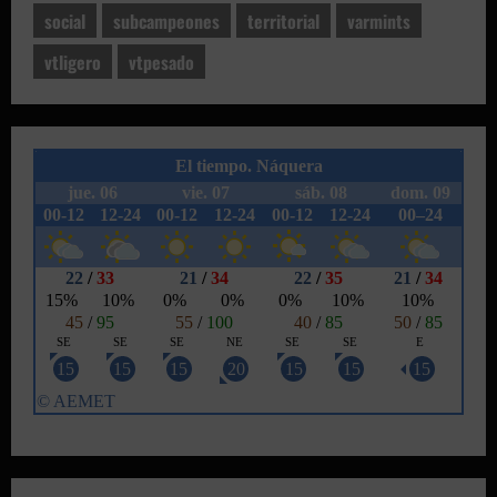
social
subcampeones
territorial
varmints
vtligero
vtpesado