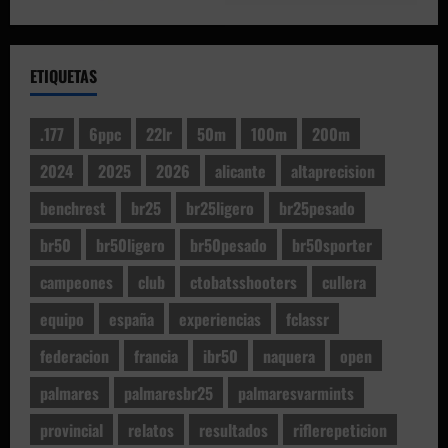
ETIQUETAS
.177
6ppc
22lr
50m
100m
200m
2024
2025
2026
alicante
altaprecision
benchrest
br25
br25ligero
br25pesado
br50
br50ligero
br50pesado
br50sporter
campeones
club
ctobatsshooters
cullera
equipo
españa
experiencias
fclassr
federacion
francia
ibr50
naquera
open
palmares
palmaresbr25
palmaresvarmints
provincial
relatos
resultados
riflerepeticion