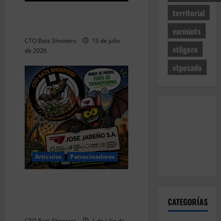
territorial
Aclaramos las Disciplinas!
Qué es VARMINTS?
varmints
CTO Bats Shooters
15 de julio
vtligero
de 2026
vtpesado
Articulos
Patrocinadores
JOSÉ JAREÑO S.A. se une al
proyecto deportivo del CTO
CATEGORÍAS
Bats Shooters
CTO Bats Shooters
1 de julio de