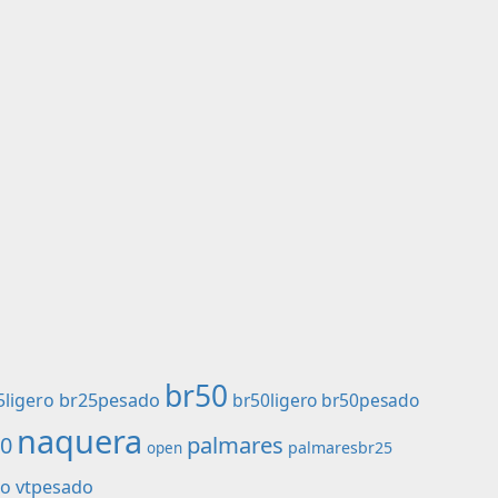
br50
5ligero
br25pesado
br50ligero
br50pesado
naquera
palmares
50
palmaresbr25
open
ro
vtpesado