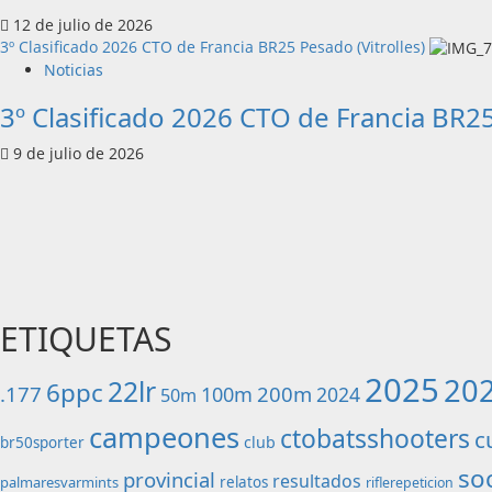
12 de julio de 2026
3º Clasificado 2026 CTO de Francia BR25 Pesado (Vitrolles)
Noticias
3º Clasificado 2026 CTO de Francia BR25
9 de julio de 2026
ETIQUETAS
2025
20
22lr
6ppc
.177
200m
100m
2024
50m
campeones
ctobatsshooters
c
club
br50sporter
soc
provincial
resultados
palmaresvarmints
relatos
riflerepeticion