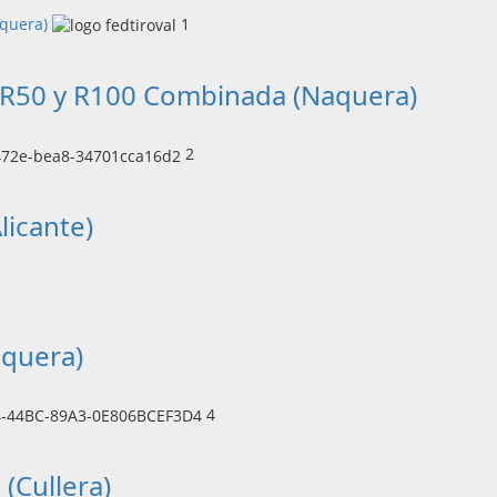
aquera)
1
s R50 y R100 Combinada (Naquera)
2
licante)
aquera)
4
(Cullera)