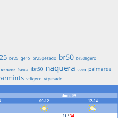
br50
25
br25ligero
br25pesado
br50ligero
naquera
palmares
ibr50
open
francia
federacion
varmints
vtligero
vtpesado