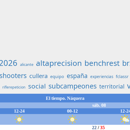
2026
altaprecision
benchrest
br
alicante
shooters
cullera
españa
fclassr
equipo
experiencias
subcampeones
social
territorial
riflerepeticion