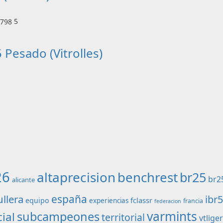
5
 Pesado (Vitrolles)
26
altaprecision
benchrest
br25
br2
alicante
ullera
españa
ibr
fclassr
equipo
experiencias
francia
federacion
varmints
subcampeones
ial
territorial
vtlige