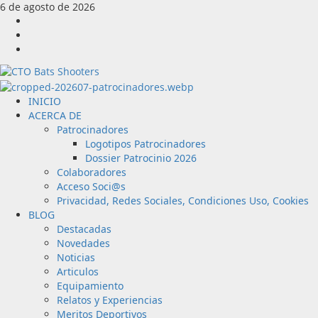
Saltar
6 de agosto de 2026
al
Facebook
contenido
Instagram
Youtube
Menú
INICIO
principal
ACERCA DE
Patrocinadores
Logotipos Patrocinadores
Dossier Patrocinio 2026
Colaboradores
Acceso Soci@s
Privacidad, Redes Sociales, Condiciones Uso, Cookies
BLOG
Destacadas
Novedades
Noticias
Articulos
Equipamiento
Relatos y Experiencias
Meritos Deportivos