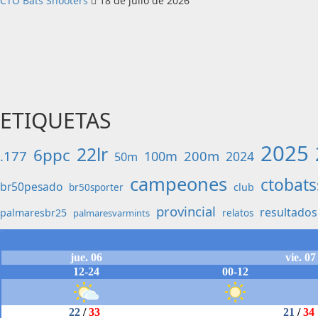
CTO Bats Shooters
18 de julio de 2026
ETIQUETAS
2025
22lr
6ppc
.177
200m
100m
2024
50m
campeones
ctobats
br50pesado
club
br50sporter
provincial
resultados
palmaresbr25
palmaresvarmints
relatos