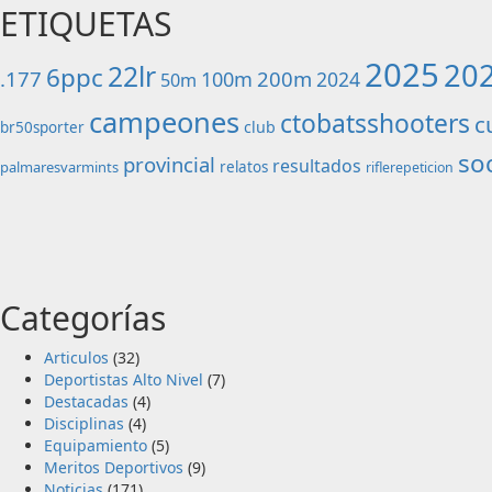
ETIQUETAS
2025
20
22lr
6ppc
.177
200m
100m
2024
50m
campeones
ctobatsshooters
c
club
br50sporter
soc
provincial
resultados
palmaresvarmints
relatos
riflerepeticion
Categorías
Articulos
(32)
Deportistas Alto Nivel
(7)
Destacadas
(4)
Disciplinas
(4)
Equipamiento
(5)
Meritos Deportivos
(9)
Noticias
(171)