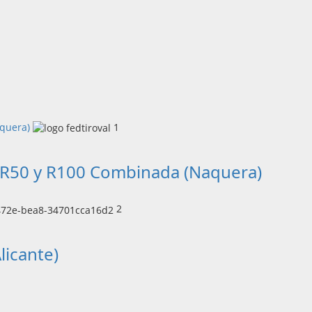
aquera)
1
s R50 y R100 Combinada (Naquera)
2
licante)