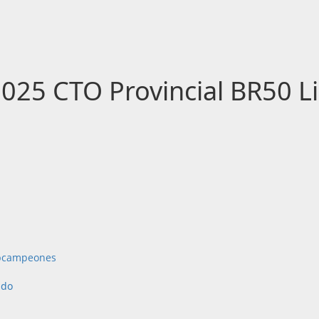
25 CTO Provincial BR50 L
bcampeones
ado