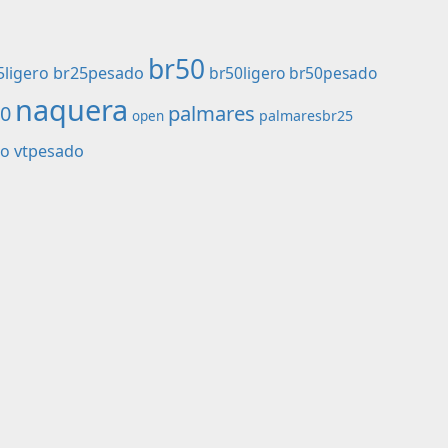
br50
5ligero
br25pesado
br50ligero
br50pesado
naquera
palmares
50
palmaresbr25
open
ro
vtpesado