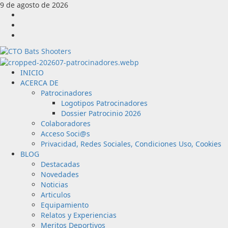
Saltar
9 de agosto de 2026
al
Facebook
contenido
Instagram
Youtube
Menú
INICIO
principal
ACERCA DE
Patrocinadores
Logotipos Patrocinadores
Dossier Patrocinio 2026
Colaboradores
Acceso Soci@s
Privacidad, Redes Sociales, Condiciones Uso, Cookies
BLOG
Destacadas
Novedades
Noticias
Articulos
Equipamiento
Relatos y Experiencias
Meritos Deportivos