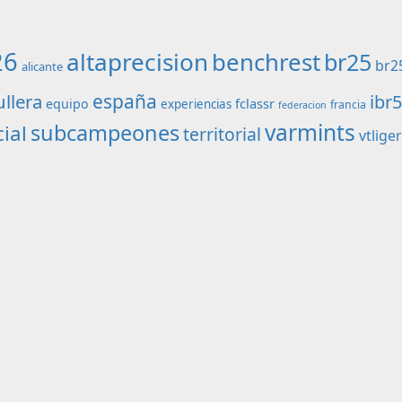
26
altaprecision
benchrest
br25
br2
alicante
ullera
españa
ibr
fclassr
equipo
experiencias
francia
federacion
varmints
subcampeones
ial
territorial
vtlige