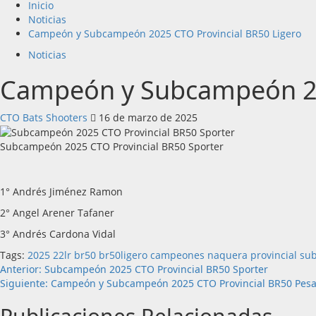
Inicio
Noticias
Campeón y Subcampeón 2025 CTO Provincial BR50 Ligero
Noticias
Campeón y Subcampeón 20
CTO Bats Shooters
16 de marzo de 2025
Subcampeón 2025 CTO Provincial BR50 Sporter
1° Andrés Jiménez Ramon
2° Angel Arener Tafaner
3° Andrés Cardona Vidal
Tags:
2025
22lr
br50
br50ligero
campeones
naquera
provincial
su
Navegación
Anterior:
Subcampeón 2025 CTO Provincial BR50 Sporter
Siguiente:
Campeón y Subcampeón 2025 CTO Provincial BR50 Pes
de