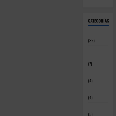
CATEGORÍAS
Articulos
(32)
Deportistas
Alto Nivel
(7)
Destacadas
(4)
Disciplinas
(4)
Equipamiento
(5)