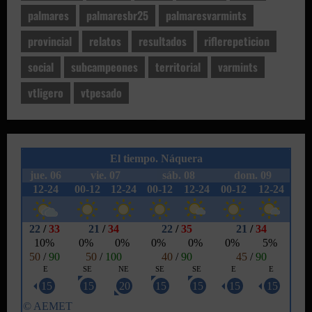
palmares
palmaresbr25
palmaresvarmints
provincial
relatos
resultados
riflerepeticion
social
subcampeones
territorial
varmints
vtligero
vtpesado