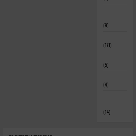
Meritos
Deportivos
(9)
Noticias
(171)
Novedades
(5)
Patrocinadores
(4)
Relatos y
Experiencias
(14)