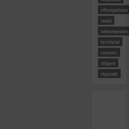
riflerepeticion
social
subcampeones
territorial
varmints
vtligero
vtpesado