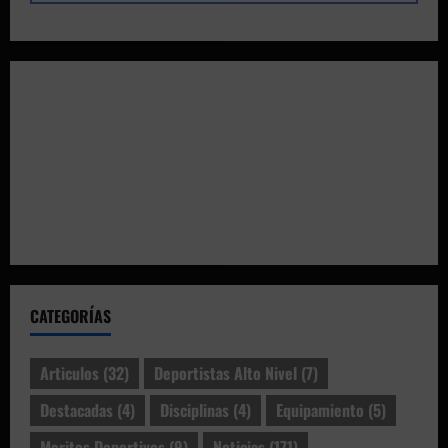
CATEGORÍAS
Articulos
(32)
Deportistas Alto Nivel
(7)
Destacadas
(4)
Disciplinas
(4)
Equipamiento
(5)
Meritos Deportivos
(9)
Noticias
(171)