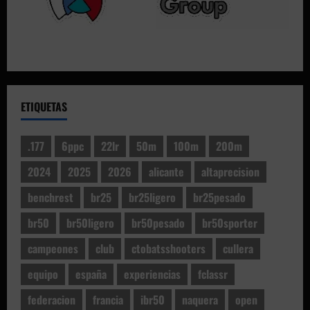
ETIQUETAS
.177
6ppc
22lr
50m
100m
200m
2024
2025
2026
alicante
altaprecision
benchrest
br25
br25ligero
br25pesado
br50
br50ligero
br50pesado
br50sporter
campeones
club
ctobatsshooters
cullera
equipo
españa
experiencias
fclassr
federacion
francia
ibr50
naquera
open