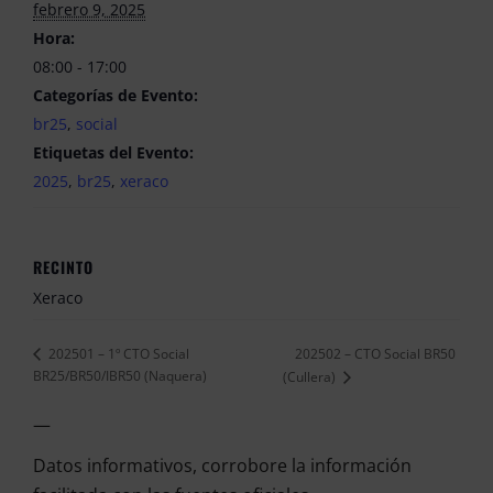
febrero 9, 2025
Hora:
08:00 - 17:00
Categorías de Evento:
br25
,
social
Etiquetas del Evento:
2025
,
br25
,
xeraco
RECINTO
Xeraco
202502 – CTO Social BR50
202501 – 1º CTO Social
BR25/BR50/IBR50 (Naquera)
(Cullera)
—
Datos informativos, corrobore la información