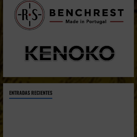
ENTRADAS RECIENTES
El CTO Bats Shooters agradece el apoyo de CHUANSA
GROUP
Resultados 2026 CTO Provincial F-Class R50 y R100
Combinada (Naquera)