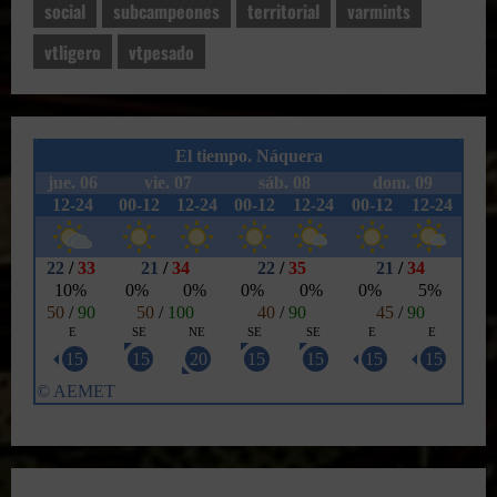
social
subcampeones
territorial
varmints
vtligero
vtpesado