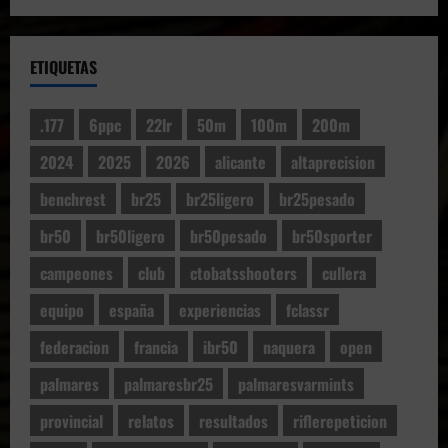
ETIQUETAS
.177
6ppc
22lr
50m
100m
200m
2024
2025
2026
alicante
altaprecision
benchrest
br25
br25ligero
br25pesado
br50
br50ligero
br50pesado
br50sporter
campeones
club
ctobatsshooters
cullera
equipo
españa
experiencias
fclassr
federacion
francia
ibr50
naquera
open
palmares
palmaresbr25
palmaresvarmints
provincial
relatos
resultados
riflerepeticion