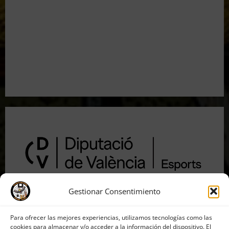
Resultados 2026 CTO Territorial BR50 (Alicante)
Resultados 202607 CTO Social BR25 (Naquera)
Aclaramos las Disciplinas! Qué es VARMINTS?
Resultados 3ª Tirada CTO Bats Shooters (Cullera)
Gestionar Consentimiento
Para ofrecer las mejores experiencias, utilizamos tecnologías como las
cookies para almacenar y/o acceder a la información del dispositivo. El