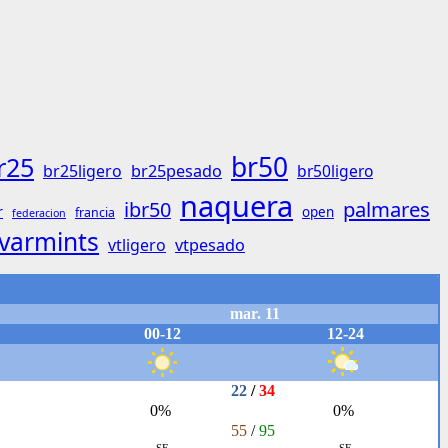
br50
r25
br25ligero
br25pesado
br50ligero
naquera
palmares
ibr50
r
open
francia
federacion
varmints
vtligero
vtpesado