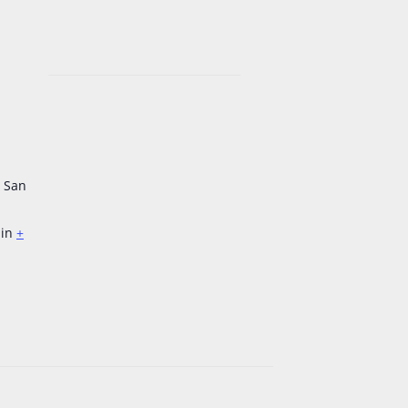
 San
in
+