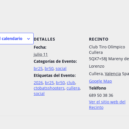
l calendario
DETALLES
RECINTO
Club Tiro Olímpico
Fecha:
Cullera
julio 11
5QX7+58J Mareny de
Categorías de Evento:
Lorenzo
br25
,
br50
,
social
Cullera
,
Valencia
Spa
Etiquetas del Evento:
Google Map
2026
,
br25
,
br50
,
club
,
ctobatsshooters
,
cullera
,
Teléfono
social
689 50 38 36
Ver el sitio web del
Recinto