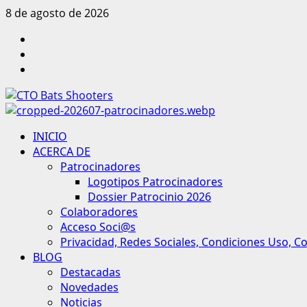
Saltar
8 de agosto de 2026
al
Facebook
contenido
Instagram
Youtube
Menú
INICIO
principal
ACERCA DE
Patrocinadores
Logotipos Patrocinadores
Dossier Patrocinio 2026
Colaboradores
Acceso Soci@s
Privacidad, Redes Sociales, Condiciones Uso, C
BLOG
Destacadas
Novedades
Noticias