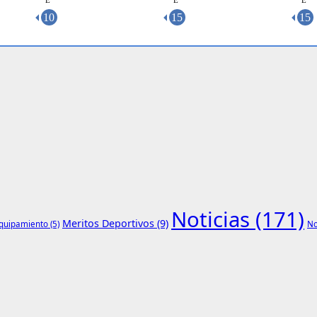
Noticias
(171)
Meritos Deportivos
(9)
quipamiento
(5)
No