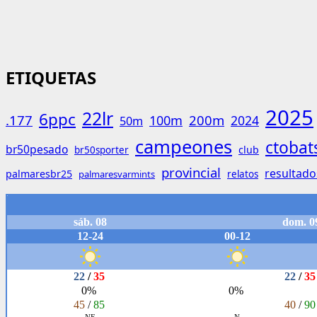
ETIQUETAS
2025
22lr
6ppc
.177
200m
100m
2024
50m
campeones
ctobat
br50pesado
club
br50sporter
provincial
resultado
palmaresbr25
palmaresvarmints
relatos