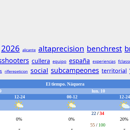
2026
altaprecision
benchrest
b
alicante
sshooters
cullera
españa
fclass
equipo
experiencias
subcampeones
social
territorial
s
riflerepeticion