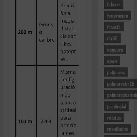
julio
fclassr
V
de
Precisi
de
2026
i
ón a
2026
federacion
t
media
Grues
r
francia
distan
o
200 m
o
cia con
ibr50
l
calibre
rifles
l
naquera
potent
e
s
es.
open
)
palmares
Misma
config
9
palmaresbr25
de
uració
julio
palmaresvarmi
n de
de
blanco
2026
provincial
s; ideal
relatos
para
100 m
.22LR
princip
resultados
iantes