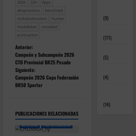
Meritos
2026
22lr
6ppc
Deportivos
altaprecision
benchrest
(9)
ctobatsshooters
hunter
modalidad
novedad
Noticias
puntuacion
(171)
N
Anterior:
Novedades
Campeón y Subcampeón 2026
(5)
a
CTO Provincial BR25 Pesado
Patrocinadores
Siguiente:
v
(4)
Campeón 2026 Copa Federación
e
BR50 Sporter
Relatos y
Experiencias
g
(14)
a
PUBLICACIONES RELACIONADAS
c
Articulos
Patrocinadores