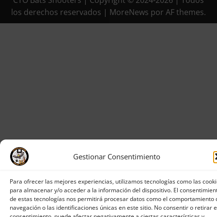
CTO Bats Shooters | Copyright © 2024-2026 | Todos
los derechos reservados
|
MoreNews
por AF themes.
Gestionar Consentimiento
Para ofrecer las mejores experiencias, utilizamos tecnologías como las cook
para almacenar y/o acceder a la información del dispositivo. El consentimien
de estas tecnologías nos permitirá procesar datos como el comportamiento 
navegación o las identificaciones únicas en este sitio. No consentir o retirar e
consentimiento, puede afectar negativamente a ciertas características y