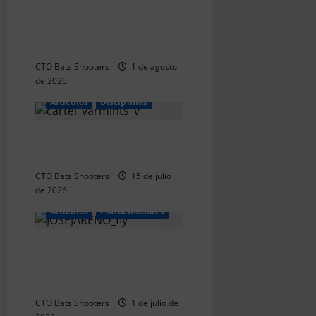
i
El CTO Bats Shooters
ó
agradece el apoyo de
CHUANSA GROUP
n
CTO Bats Shooters
1 de agosto
de 2026
d
Articulos
Disciplinas
e
Aclaramos las Disciplinas!
e
Qué es VARMINTS?
n
CTO Bats Shooters
15 de julio
de 2026
t
Articulos
Patrocinadores
r
JOSÉ JAREÑO S.A. se une al
a
proyecto deportivo del CTO
Bats Shooters
d
CTO Bats Shooters
1 de julio de