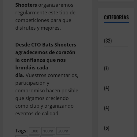
Shooters
organizaremos
regularmente este tipo de
CATEGORÍAS
competiciones para que
disfrutes y mejores.
Articulos
(32)
Desde CTO Bats Shooters
Deportistas
agradecemos de corazón
Alto Nivel
la confianza que nos
(7)
brindáis cada
día.
Vuestros comentarios,
Destacadas
participación y
(4)
compromiso hacen posible
que sigamos creciendo
Disciplinas
como club y organizando
(4)
eventos de calidad.
Equipamiento
(5)
Tags:
.308
100m
200m