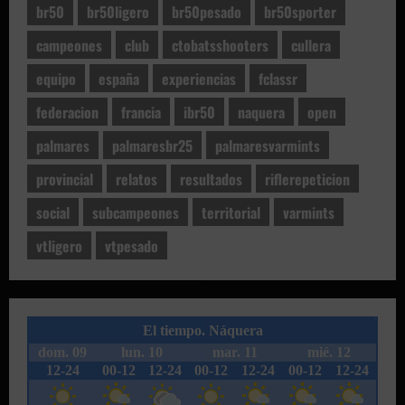
br50
br50ligero
br50pesado
br50sporter
campeones
club
ctobatsshooters
cullera
equipo
españa
experiencias
fclassr
federacion
francia
ibr50
naquera
open
palmares
palmaresbr25
palmaresvarmints
provincial
relatos
resultados
riflerepeticion
social
subcampeones
territorial
varmints
vtligero
vtpesado