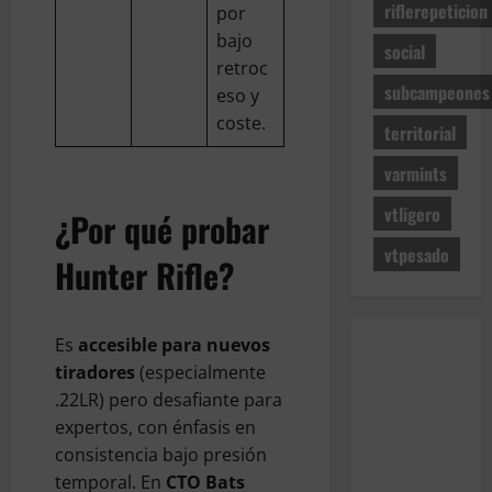
riflerepeticion
por
bajo
social
retroc
subcampeones
eso y
coste.
territorial
varmints
vtligero
¿Por qué probar
vtpesado
Hunter Rifle?
Es
accesible para nuevos
tiradores
(especialmente
.22LR) pero desafiante para
expertos, con énfasis en
consistencia bajo presión
temporal. En
CTO Bats