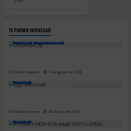
2026
a
s
TE PUEDEN INTERESAR
Articulos
Patrocinadores
El CTO Bats Shooters agradece el apoyo de
CHUANSA GROUP
CTO Bats Shooters
1 de agosto de 2026
Noticias
Resultados 2026 CTO Provincial F-Class R50 y R100
Combinada (Naquera)
CTO Bats Shooters
28 de julio de 2026
Noticias