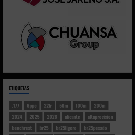
ETIQUETAS
.177
6ppc
22lr
50m
100m
200m
2024
2025
2026
alicante
altaprecision
benchrest
br25
br25ligero
br25pesado