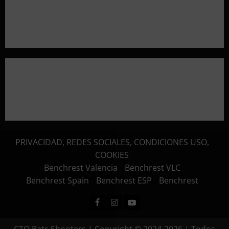
Aclaramos las Disciplinas! Qué es VARMINTS?
Resultados 3ª Tirada CTO Bats Shooters (Cullera)
PRIVACIDAD, REDES SOCIALES, CONDICIONES USO,
COOKIES
Benchrest Valencia
Benchrest VLC
Benchrest Spain
Benchrest ESP
Benchrest
Facebook
Instagram
Youtube