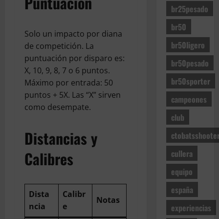
Puntuación
O
S
a
a
o
)
br25pesado
d
h
q
n
m
e
o
u
t
br50
b
9
F
Solo un impacto por diana
o
e
e
i
de
br50ligero
r
t
de competición. La
r
)
n
julio
a
e
a
puntuación por disparo es:
a
de
br50pesado
n
r
)
2026
d
X, 10, 9, 8, 7 o 6 puntos.
26
c
s
br50sporter
a
de
Máximo por entrada: 50
i
(
julio
(
18
puntos + 5X. Las “X” sirven
a
campeones
C
de
de
N
como desempate.
B
u
2026
julio
a
club
R
l
de
q
2
2026
l
Distancias y
u
ctobatsshoote
5
e
e
P
cullera
r
Calibres
r
e
a
a
equipo
s
)
)
a
españa
Dista
Calibr
d
12
Notas
28
o
ncia
e
experiencias
de
de
(
julio