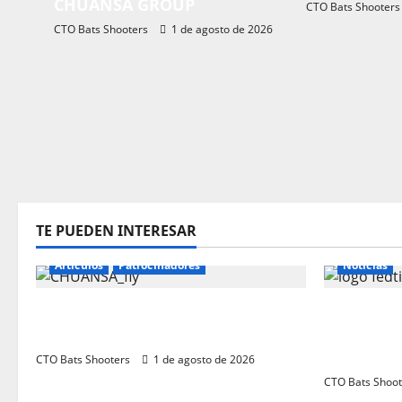
CHUANSA GROUP
CTO Bats Shooters
n
CTO Bats Shooters
1 de agosto de 2026
d
e
e
n
t
r
TE PUEDEN INTERESAR
a
Articulos
Patrocinadores
Noticias
d
El CTO Bats Shooters agradece el
a
Resultado
apoyo de CHUANSA GROUP
Class R50
s
(Naquera
CTO Bats Shooters
1 de agosto de 2026
CTO Bats Shoot