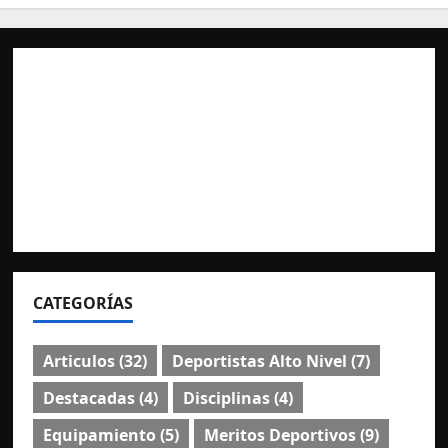
CATEGORÍAS
Articulos
(32)
Deportistas Alto Nivel
(7)
Destacadas
(4)
Disciplinas
(4)
Equipamiento
(5)
Meritos Deportivos
(9)