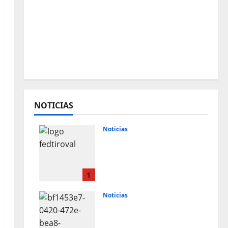
NOTICIAS
Noticias
Resultados 2026 CTO
Provincial F-Class R50 y
R100 Combinada
(Naquera)
1
28 de julio de 2026
Noticias
Resultados 2026 CTO
Territorial BR50