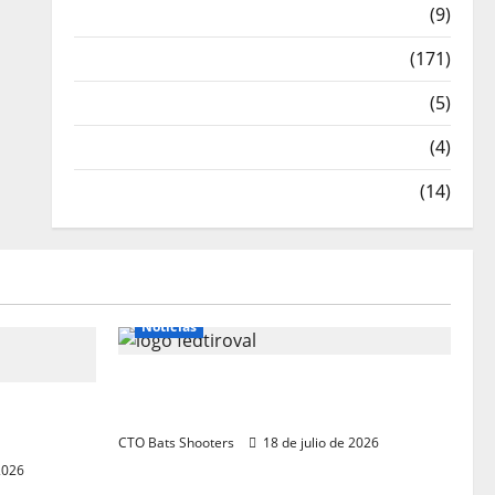
Meritos Deportivos
(9)
Noticias
(171)
Novedades
(5)
Patrocinadores
(4)
Relatos y Experiencias
(14)
Noticias
Resultados 202607 CTO Social
ritorial
BR25 (Naquera)
CTO Bats Shooters
18 de julio de 2026
2026