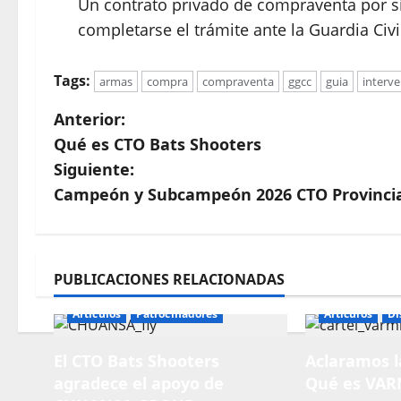
Un contrato privado de compraventa por sí
completarse el trámite ante la Guardia Civi
Tags:
armas
compra
compraventa
ggcc
guia
interv
N
Anterior:
Qué es CTO Bats Shooters
a
Siguiente:
v
Campeón y Subcampeón 2026 CTO Provincia
e
g
PUBLICACIONES RELACIONADAS
a
c
Articulos
Patrocinadores
Articulos
Di
i
El CTO Bats Shooters
Aclaramos la
ó
agradece el apoyo de
Qué es VAR