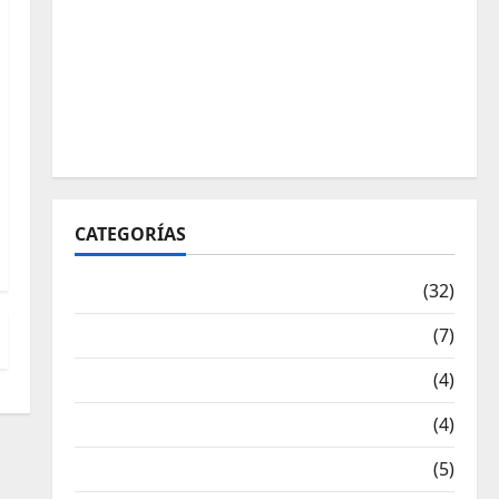
CATEGORÍAS
Articulos
(32)
Deportistas Alto Nivel
(7)
Destacadas
(4)
Disciplinas
(4)
Equipamiento
(5)