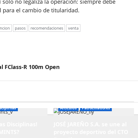
 solo no legaliza la operación: siempre debe
l para el cambio de titularidad.
encion
pasos
recomendaciones
venta
l FClass-R 100m Open
sciplinas
Articulos
Patrocinadores
s Disciplinas!
JOSÉ JAREÑO S.A. se une al
MINTS?
proyecto deportivo del CTO