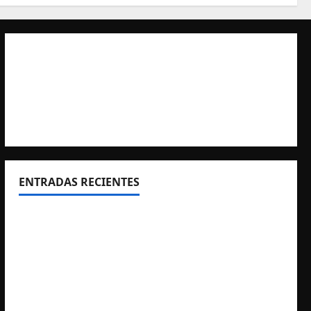
ENTRADAS RECIENTES
El CTO Bats Shooters agradece el apoyo de
CHUANSA GROUP
Resultados 2026 CTO Provincial F-Class R50 y
R100 Combinada (Naquera)
Resultados 2026 CTO Territorial BR50 (Alicante)