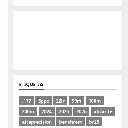
ETIQUETAS
.177
6ppc
22lr
50m
100m
200m
2024
2025
2026
alicante
altaprecision
benchrest
br25