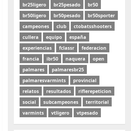
br25ligero
br25pesado
br50
br50ligero
br50pesado
br50sporter
campeones
club
ctobatsshooters
cullera
equipo
españa
experiencias
fclassr
federacion
francia
ibr50
naquera
open
palmares
palmaresbr25
palmaresvarmints
provincial
relatos
resultados
riflerepeticion
social
subcampeones
territorial
varmints
vtligero
vtpesado