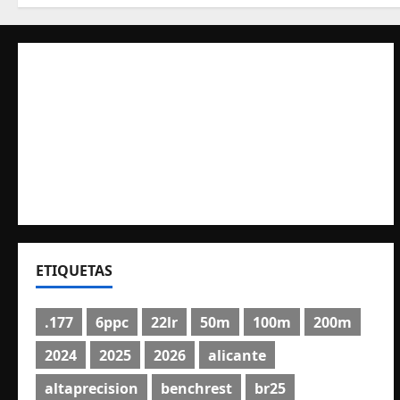
ETIQUETAS
.177
6ppc
22lr
50m
100m
200m
2024
2025
2026
alicante
altaprecision
benchrest
br25