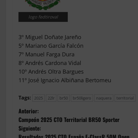
logo fedtiroval
3º Miguel Doñate Jareño
5º Mariano García Falcón
7º Manuel Farga Dura
8º Andrés Cardona Vidal
10º Andrés Oltra Bargues
11º José Ignacio Albiñana Bertomeu
Tags:
2025
22lr
br50
br50ligero
naquera
territorial
N
Anterior:
Campeón 2025 CTO Territorial BR50 Sporter
a
Siguiente:
Resultados 2025 CTO España F-ClassR 50M Open