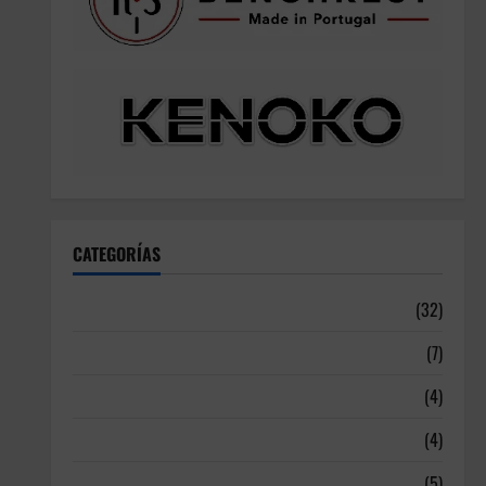
CATEGORÍAS
Articulos
(32)
Deportistas Alto Nivel
(7)
Destacadas
(4)
Disciplinas
(4)
Equipamiento
(5)