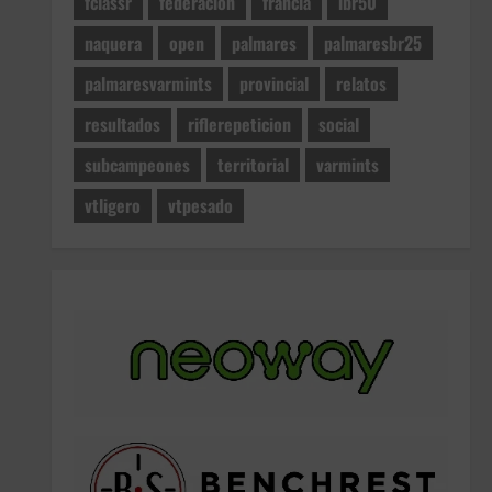
fclassr
federacion
francia
ibr50
naquera
open
palmares
palmaresbr25
palmaresvarmints
provincial
relatos
resultados
riflerepeticion
social
subcampeones
territorial
varmints
vtligero
vtpesado