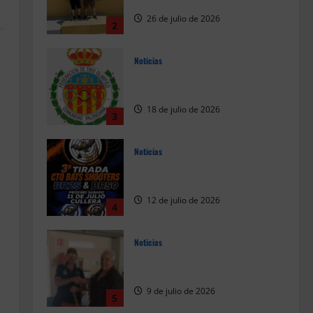
BR50 (Alicante)
26 de julio de 2026
2
Noticias
Resultados 202607 CTO Social
BR25 (Naquera)
18 de julio de 2026
3
Noticias
Resultados 3ª Tirada CTO Bats
Shooters (Cullera)
12 de julio de 2026
4
Noticias
3º Clasificado 2026 CTO de
Francia BR25 Pesado (Vitrolles)
9 de julio de 2026
5