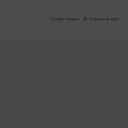
Resultados 202607 CTO Social
BR25 (Naquera)
CTO Bats Shooters
18 de julio de 2026