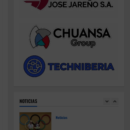
Noticias
Resultados 3ª Tirada CTO Bats
Shooters (Cullera)
12 de julio de 2026
4
Noticias
3º Clasificado 2026 CTO de
Francia BR25 Pesado (Vitrolles)
9 de julio de 2026
5
Noticias
Resultados 2026 CTO Provincial
F-Class R50 y R100 Combinada
(Naquera)
NOTICIAS
1
28 de julio de 2026
Noticias
Resultados 2026 CTO Territorial