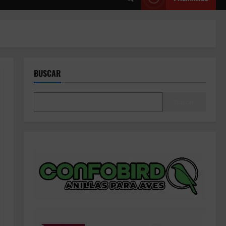
BUSCAR
Buscar
Noticias
Resultados 2026 CTO Territorial
BR50 (Alicante)
26 de julio de 2026
2
Noticias
Resultados 202607 CTO Social
BR25 (Naquera)
18 de julio de 2026
3