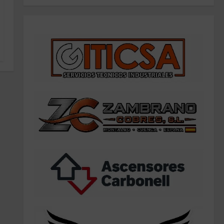
Noticias
Resultados 2026 CTO Provincial
F-Class R50 y R100 Combinada
(Naquera)
1
28 de julio de 2026
Noticias
Resultados 2026 CTO Territorial
BR50 (Alicante)
26 de julio de 2026
2
Noticias
Resultados 202607 CTO Social
BR25 (Naquera)
18 de julio de 2026
3
Noticias
Resultados 3ª Tirada CTO Bats