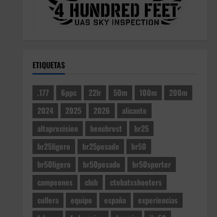
Shooters (Cullera)
12 de julio de 2026
4
Noticias
3º Clasificado 2026 CTO de
ETIQUETAS
Francia BR25 Pesado (Vitrolles)
9 de julio de 2026
5
.177
6ppc
22lr
50m
100m
200m
2024
2025
2026
alicante
altaprecision
benchrest
br25
br25ligero
br25pesado
br50
br50ligero
br50pesado
br50sporter
campeones
club
ctobatsshooters
cullera
equipo
españa
experiencias