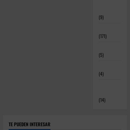
Meritos
Deportivos
(9)
Noticias
(171)
Novedades
(5)
Patrocinadores
(4)
Relatos y
Experiencias
(14)
TE PUEDEN INTERESAR