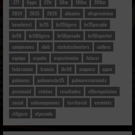
.177
6ppc
22lr
50m
100m
200m
2024
2025
2026
alicante
altaprecision
benchrest
br25
br25ligero
br25pesado
br50
br50ligero
br50pesado
br50sporter
campeones
club
ctobatsshooters
cullera
equipo
españa
experiencias
fclassr
federacion
francia
ibr50
naquera
open
palmares
palmaresbr25
palmaresvarmints
provincial
relatos
resultados
riflerepeticion
social
subcampeones
territorial
varmints
vtligero
vtpesado