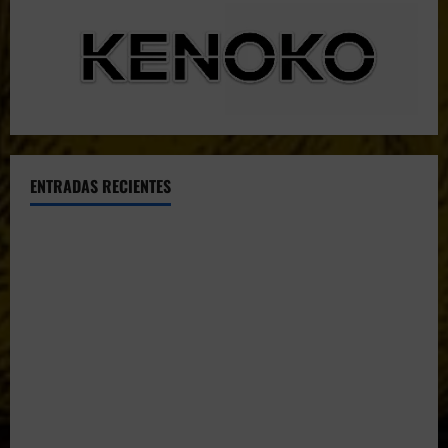
ENTRADAS RECIENTES
El CTO Bats Shooters agradece el apoyo de CHUANSA
GROUP
Resultados 2026 CTO Provincial F-Class R50 y R100
Combinada (Naquera)
Resultados 2026 CTO Territorial BR50 (Alicante)
Resultados 202607 CTO Social BR25 (Naquera)
Aclaramos las Disciplinas! Qué es VARMINTS?