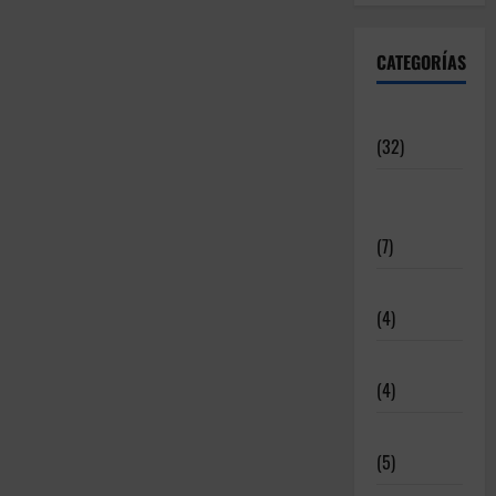
CATEGORÍAS
Articulos
(32)
Deportistas
Alto Nivel
(7)
Destacadas
(4)
Disciplinas
(4)
Equipamiento
(5)