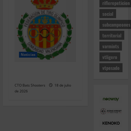
riflerepeticion
social
subcampeones
territorial
varmints
Noticias
vtligero
vtpesado
Resultados 202607 CTO
Social BR25 (Naquera)
CTO Bats Shooters
18 de julio
de 2026