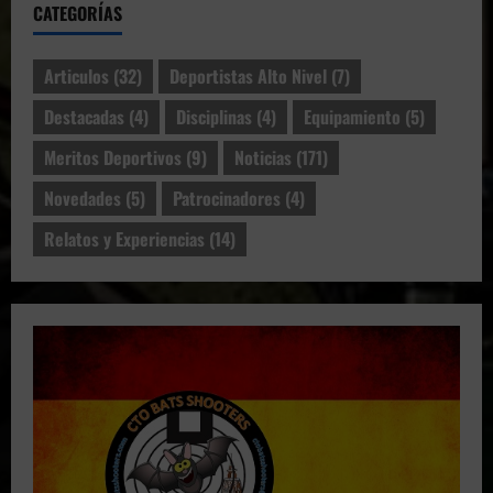
CATEGORÍAS
Articulos
(32)
Deportistas Alto Nivel
(7)
Destacadas
(4)
Disciplinas
(4)
Equipamiento
(5)
Meritos Deportivos
(9)
Noticias
(171)
Novedades
(5)
Patrocinadores
(4)
Relatos y Experiencias
(14)