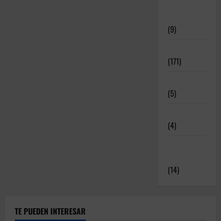
Meritos
Deportivos
(9)
Noticias
(171)
Novedades
(5)
Patrocinadores
(4)
Relatos y
Experiencias
(14)
TE PUEDEN INTERESAR