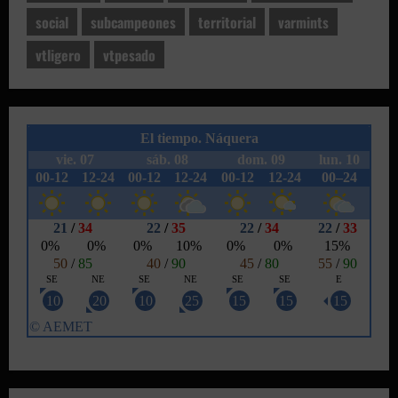
social
subcampeones
territorial
varmints
vtligero
vtpesado