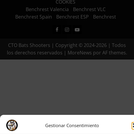
COOKIES
Benchrest Valencia
Benchrest VLC
Benchrest Spain
Benchrest ESP
Benchrest
Facebook
Instagram
Youtube
CTO Bats Shooters | Copyright © 2024-2026 | Todos
los derechos reservados
|
MoreNews
por AF themes.
Gestionar Consentimiento