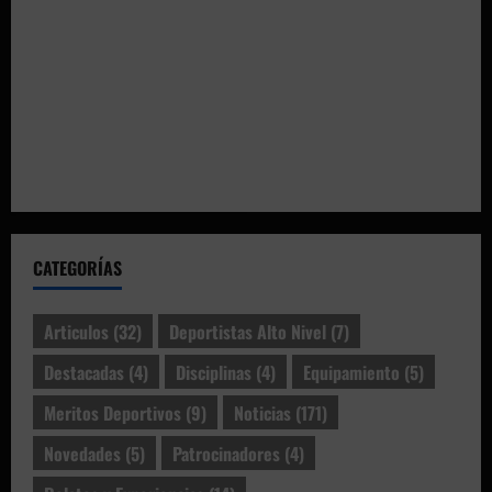
CATEGORÍAS
Articulos
(32)
Deportistas Alto Nivel
(7)
Destacadas
(4)
Disciplinas
(4)
Equipamiento
(5)
Meritos Deportivos
(9)
Noticias
(171)
Novedades
(5)
Patrocinadores
(4)