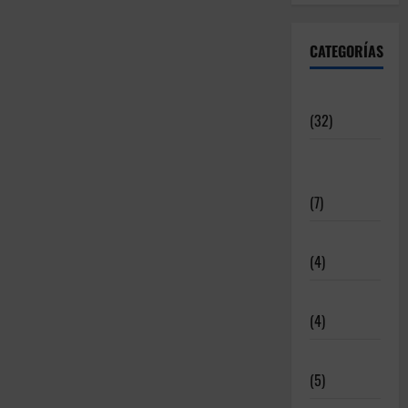
CATEGORÍAS
Articulos
(32)
Deportistas
Alto Nivel
(7)
Destacadas
(4)
Disciplinas
(4)
Equipamiento
(5)