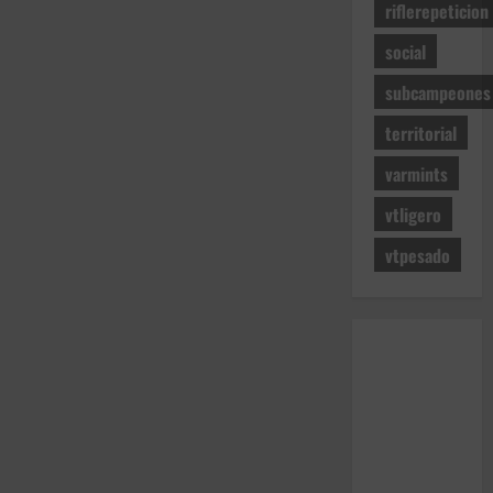
riflerepeticion
social
subcampeones
territorial
varmints
vtligero
vtpesado