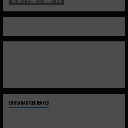
Relatos y Experiencias
(14)
ENTRADAS RECIENTES
El CTO Bats Shooters agradece el apoyo de CHUANSA
GROUP