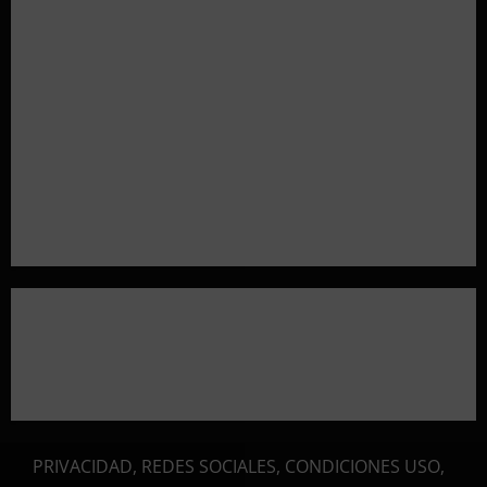
Resultados 2026 CTO Provincial F-Class R50 y R100
Combinada (Naquera)
Resultados 2026 CTO Territorial BR50 (Alicante)
Resultados 202607 CTO Social BR25 (Naquera)
Aclaramos las Disciplinas! Qué es VARMINTS?
Resultados 3ª Tirada CTO Bats Shooters (Cullera)
PRIVACIDAD, REDES SOCIALES, CONDICIONES USO,