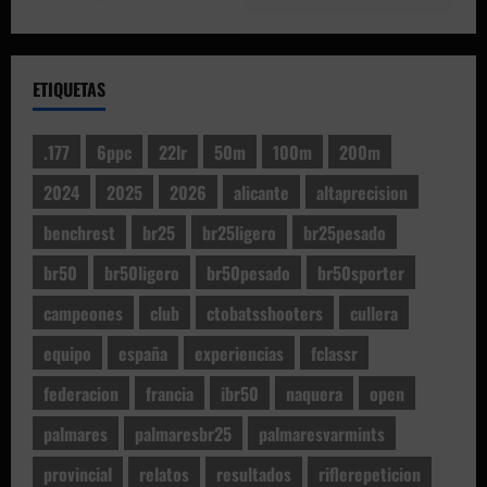
ETIQUETAS
.177
6ppc
22lr
50m
100m
200m
2024
2025
2026
alicante
altaprecision
benchrest
br25
br25ligero
br25pesado
br50
br50ligero
br50pesado
br50sporter
campeones
club
ctobatsshooters
cullera
equipo
españa
experiencias
fclassr
federacion
francia
ibr50
naquera
open
palmares
palmaresbr25
palmaresvarmints
provincial
relatos
resultados
riflerepeticion