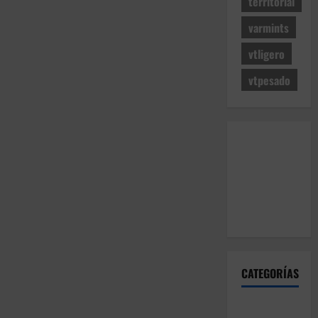
territorial
varmints
vtligero
vtpesado
CATEGORÍAS
Articulos