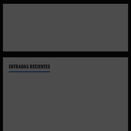
ENTRADAS RECIENTES
El CTO Bats Shooters agradece el apoyo de CHUANSA
GROUP
Resultados 2026 CTO Provincial F-Class R50 y R100
Combinada (Naquera)
Resultados 2026 CTO Territorial BR50 (Alicante)