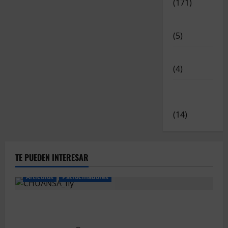
(171)
Novedades
(5)
Patrocinadores
(4)
Relatos y
Experiencias
(14)
TE PUEDEN INTERESAR
Articulos
Patrocinadores
El CTO Bats Shooters agradece el apoyo de
CHUANSA GROUP