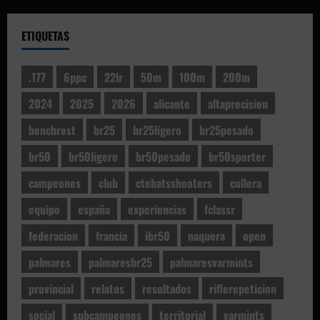
ETIQUETAS
.177
6ppc
22lr
50m
100m
200m
2024
2025
2026
alicante
altaprecision
benchrest
br25
br25ligero
br25pesado
br50
br50ligero
br50pesado
br50sporter
campeones
club
ctobatsshooters
cullera
equipo
españa
experiencias
fclassr
federacion
francia
ibr50
naquera
open
palmares
palmaresbr25
palmaresvarmints
provincial
relatos
resultados
riflerepeticion
social
subcampeones
territorial
varmints