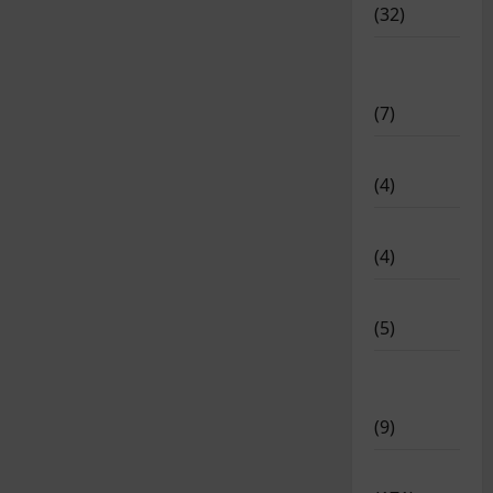
(32)
Deportistas
Alto Nivel
(7)
Destacadas
(4)
Disciplinas
(4)
Equipamiento
(5)
Meritos
Deportivos
(9)
Noticias