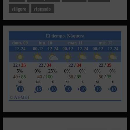
vtligero
vtpesado