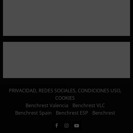
Resultados 202607 CTO Social BR25 (Naquera)
Aclaramos las Disciplinas! Qué es VARMINTS?
Resultados 3ª Tirada CTO Bats Shooters (Cullera)
PRIVACIDAD, REDES SOCIALES, CONDICIONES USO,
COOKIES
Benchrest Valencia
Benchrest VLC
Benchrest Spain
Benchrest ESP
Benchrest
Facebook
Instagram
Youtube