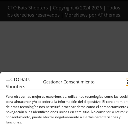
CTO Bats Shooters | Copyright © 2024-2026 | Todos
los derechos reservados
|
MoreNews
por AF themes.
Gestionar Consentimiento
Para ofrecer las mejores experiencias, utilizamos tecnologías como las cook
para almacenar y/o acceder a la información del dispositivo. El consentimien
de estas tecnologías nos permitirá procesar datos como el comportamiento 
navegación o las identificaciones únicas en este sitio. No consentir o retirar e
consentimiento, puede afectar negativamente a ciertas características y
funciones.