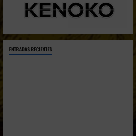
ENTRADAS RECIENTES
El CTO Bats Shooters agradece el apoyo de CHUANSA
GROUP
Resultados 2026 CTO Provincial F-Class R50 y R100
Combinada (Naquera)
Resultados 2026 CTO Territorial BR50 (Alicante)
Resultados 202607 CTO Social BR25 (Naquera)
Aclaramos las Disciplinas! Qué es VARMINTS?