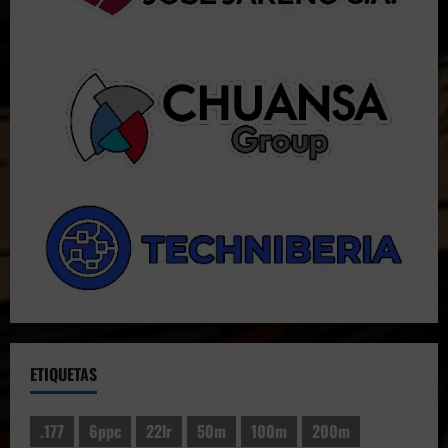
ETIQUETAS
.177
6ppc
22lr
50m
100m
200m