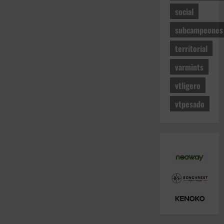
social
subcampeones
territorial
varmints
vtligero
vtpesado