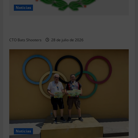
Noticias
Resultados 2026 CTO Provincial F-Class R50 y R100
Combinada (Naquera)
CTO Bats Shooters
28 de julio de 2026
Noticias