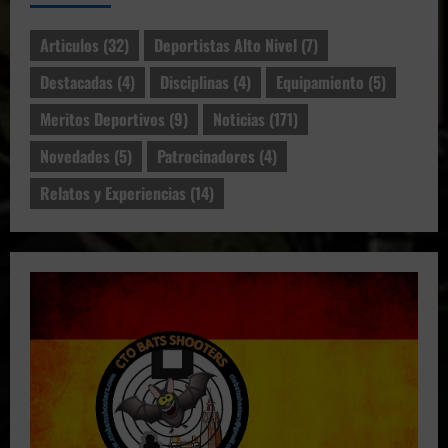
Articulos
(32)
Deportistas Alto Nivel
(7)
Destacadas
(4)
Disciplinas
(4)
Equipamiento
(5)
Meritos Deportivos
(9)
Noticias
(171)
Novedades
(5)
Patrocinadores
(4)
Relatos y Experiencias
(14)