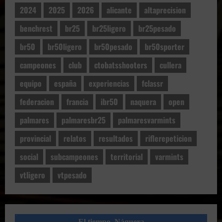
2024
2025
2026
alicante
altaprecision
benchrest
br25
br25ligero
br25pesado
br50
br50ligero
br50pesado
br50sporter
campeones
club
ctobatsshooters
cullera
equipo
españa
experiencias
fclassr
federacion
francia
ibr50
naquera
open
palmares
palmaresbr25
palmaresvarmints
provincial
relatos
resultados
riflerepeticion
social
subcampeones
territorial
varmints
vtligero
vtpesado