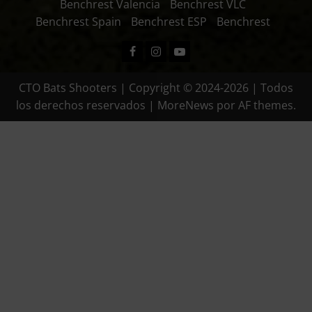
Benchrest Valencia
Benchrest VLC
Benchrest Spain
Benchrest ESP
Benchrest
Facebook
Instagram
Youtube
CTO Bats Shooters | Copyright © 2024-2026 | Todos
los derechos reservados
|
MoreNews
por AF themes.