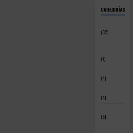
CATEGORÍAS
Articulos
(32)
Deportistas
Alto Nivel
(7)
Destacadas
(4)
Disciplinas
(4)
Equipamiento
(5)
Meritos