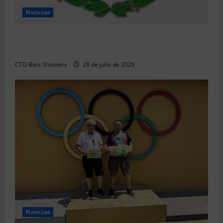
Noticias
Resultados 2026 CTO Provincial F-Class R50 y R100
Combinada (Naquera)
CTO Bats Shooters
28 de julio de 2026
Noticias