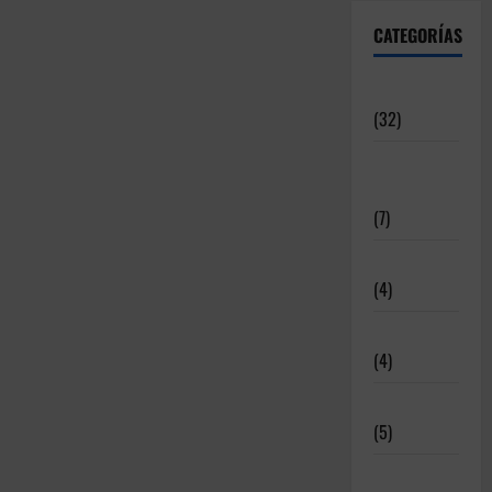
CATEGORÍAS
Articulos
(32)
Deportistas
Alto Nivel
(7)
Destacadas
(4)
Disciplinas
(4)
Equipamiento
(5)
Meritos