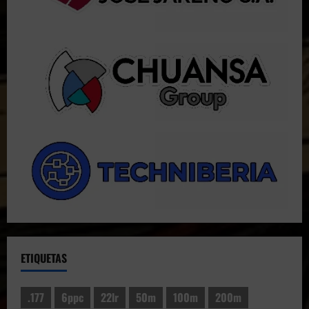
ETIQUETAS
.177
6ppc
22lr
50m
100m
200m