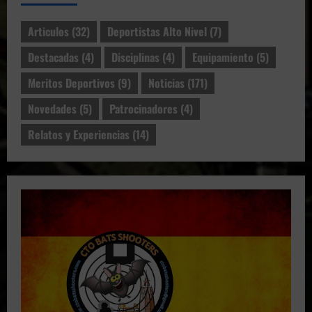
Articulos
(32)
Deportistas Alto Nivel
(7)
Destacadas
(4)
Disciplinas
(4)
Equipamiento
(5)
Meritos Deportivos
(9)
Noticias
(171)
Novedades
(5)
Patrocinadores
(4)
Relatos y Experiencias
(14)