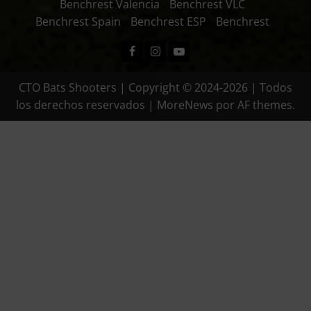
Benchrest Valencia
Benchrest VLC
Benchrest Spain
Benchrest ESP
Benchrest
Facebook
Instagram
Youtube
CTO Bats Shooters | Copyright © 2024-2026 | Todos
los derechos reservados
|
MoreNews
por AF themes.