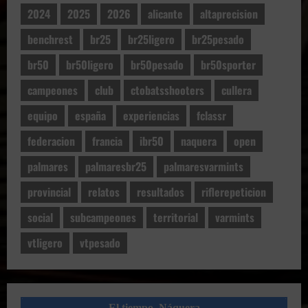
2024
2025
2026
alicante
altaprecision
benchrest
br25
br25ligero
br25pesado
br50
br50ligero
br50pesado
br50sporter
campeones
club
ctobatsshooters
cullera
equipo
españa
experiencias
fclassr
federacion
francia
ibr50
naquera
open
palmares
palmaresbr25
palmaresvarmints
provincial
relatos
resultados
riflerepeticion
social
subcampeones
territorial
varmints
vtligero
vtpesado