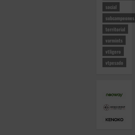
social
subcampeones
territorial
varmints
vtligero
vtpesado