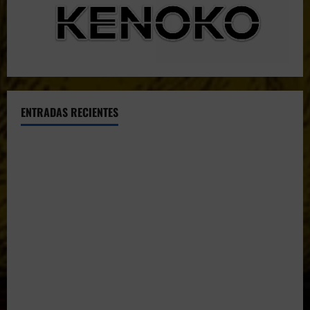
ENTRADAS RECIENTES
El CTO Bats Shooters agradece el apoyo de CHUANSA
GROUP
Resultados 2026 CTO Provincial F-Class R50 y R100
Combinada (Naquera)
Resultados 2026 CTO Territorial BR50 (Alicante)
Resultados 202607 CTO Social BR25 (Naquera)
Aclaramos las Disciplinas! Qué es VARMINTS?