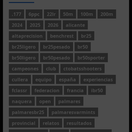
.177
6ppc
22lr
50m
100m
200m
2024
2025
2026
alicante
altaprecision
benchrest
br25
br25ligero
br25pesado
br50
br50ligero
br50pesado
br50sporter
campeones
club
ctobatsshooters
cullera
equipo
españa
experiencias
fclassr
federacion
francia
ibr50
naquera
open
palmares
palmaresbr25
palmaresvarmints
provincial
relatos
resultados