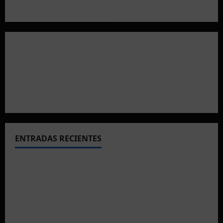
ENTRADAS RECIENTES
El CTO Bats Shooters agradece el apoyo de
CHUANSA GROUP
Resultados 2026 CTO Provincial F-Class R50 y
R100 Combinada (Naquera)