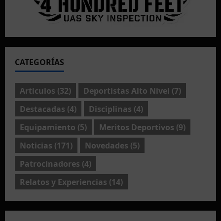
CATEGORÍAS
Articulos
(32)
Deportistas Alto Nivel
(7)
Destacadas
(4)
Disciplinas
(4)
Equipamiento
(5)
Meritos Deportivos
(9)
Noticias
(171)
Novedades
(5)
Patrocinadores
(4)
Relatos y Experiencias
(14)