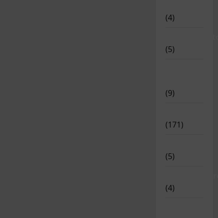
Disciplinas
(4)
Equipamient
(5)
Meritos
Deportivos
(9)
Noticias
(171)
Novedades
(5)
Patrocinador
(4)
Relatos y