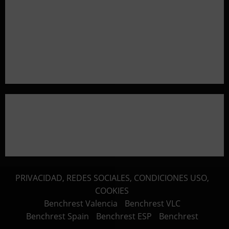
Resultados 2026 CTO Territorial BR50 (Alicante)
Resultados 202607 CTO Social BR25 (Naquera)
Aclaramos las Disciplinas! Qué es VARMINTS?
Resultados 3ª Tirada CTO Bats Shooters (Cullera)
PRIVACIDAD, REDES SOCIALES, CONDICIONES USO,
COOKIES
Benchrest Valencia
Benchrest VLC
Benchrest Spain
Benchrest ESP
Benchrest