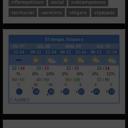
riflerepeticion
social
subcampeones
territorial
varmints
vtligero
vtpesado