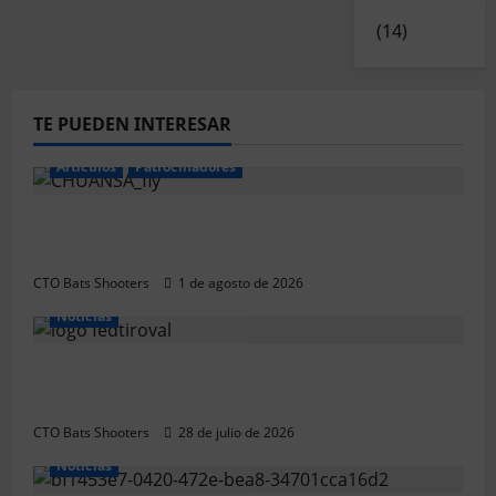
Experiencias
(14)
TE PUEDEN INTERESAR
Articulos
Patrocinadores
El CTO Bats Shooters agradece el apoyo de
CHUANSA GROUP
CTO Bats Shooters
1 de agosto de 2026
Noticias
Resultados 2026 CTO Provincial F-Class R50
y R100 Combinada (Naquera)
CTO Bats Shooters
28 de julio de 2026
Noticias