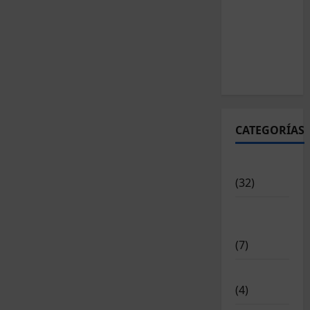
CATEGORÍAS
Articulos
(32)
Deportistas
Alto Nivel
(7)
Destacadas
(4)