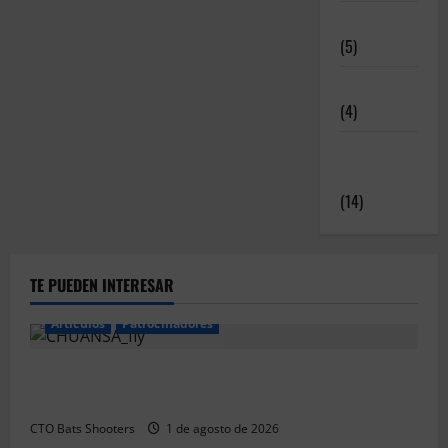
Novedades
(5)
Patrocinadores
(4)
Relatos y
Experiencias
(14)
TE PUEDEN INTERESAR
Articulos
Patrocinadores
El CTO Bats Shooters agradece el apoyo de
CHUANSA GROUP
CTO Bats Shooters
1 de agosto de 2026