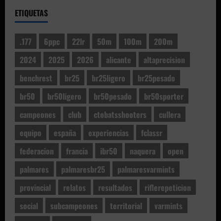
ETIQUETAS
.177
6ppc
22lr
50m
100m
200m
2024
2025
2026
alicante
altaprecision
benchrest
br25
br25ligero
br25pesado
br50
br50ligero
br50pesado
br50sporter
campeones
club
ctobatsshooters
cullera
equipo
españa
experiencias
fclassr
federacion
francia
ibr50
naquera
open
palmares
palmaresbr25
palmaresvarmints
provincial
relatos
resultados
riflerepeticion
social
subcampeones
territorial
varmints