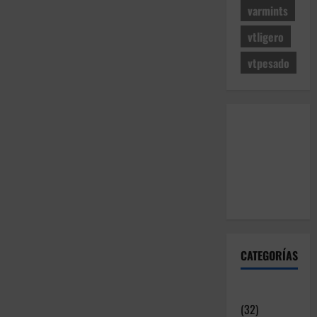
varmints
vtligero
vtpesado
CATEGORÍAS
Articulos
(32)