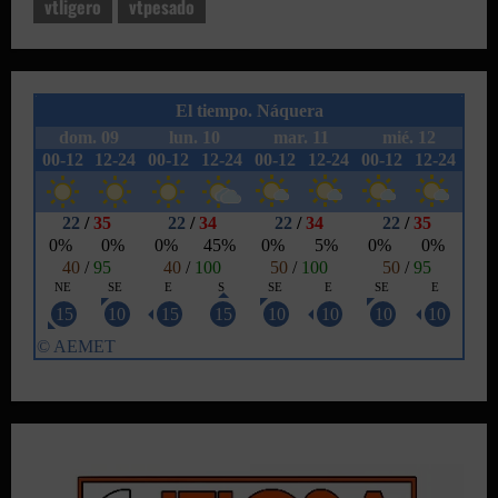
vtligero
vtpesado