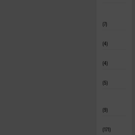
Deportistas
Alto Nivel
(7)
Destacadas
(4)
Disciplinas
(4)
Equipamiento
(5)
Meritos
Deportivos
(9)
Noticias
(171)