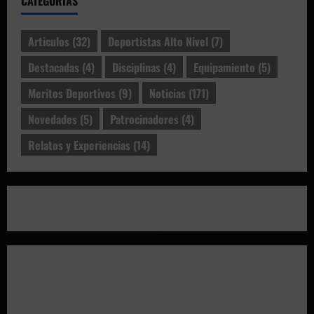
CATEGORÍAS
Articulos
(32)
Deportistas Alto Nivel
(7)
Destacadas
(4)
Disciplinas
(4)
Equipamiento
(5)
Meritos Deportivos
(9)
Noticias
(171)
Novedades
(5)
Patrocinadores
(4)
Relatos y Experiencias
(14)