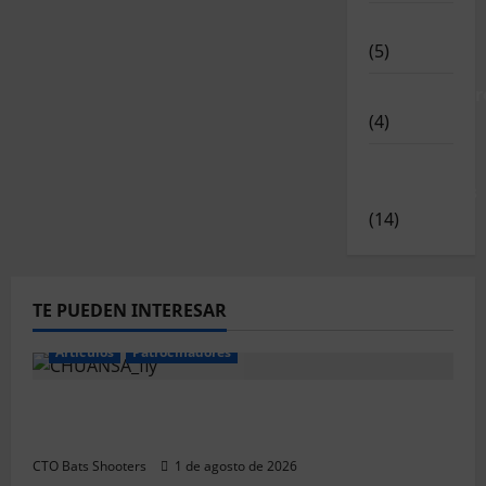
Novedades
(5)
Patrocinador
(4)
Relatos y
Experiencias
(14)
TE PUEDEN INTERESAR
Articulos
Patrocinadores
El CTO Bats Shooters agradece el apoyo de
CHUANSA GROUP
CTO Bats Shooters
1 de agosto de 2026