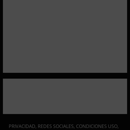
Resultados 2026 CTO Provincial F-Class R50 y
R100 Combinada (Naquera)
Resultados 2026 CTO Territorial BR50 (Alicante)
Resultados 202607 CTO Social BR25 (Naquera)
Aclaramos las Disciplinas! Qué es VARMINTS?
Resultados 3ª Tirada CTO Bats Shooters (Cullera)
PRIVACIDAD, REDES SOCIALES, CONDICIONES USO,