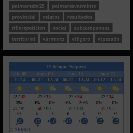
palmaresbr25
palmaresvarmints
provincial
relatos
resultados
riflerepeticion
social
subcampeones
territorial
varmints
vtligero
vtpesado