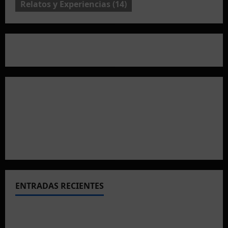
Relatos y Experiencias
(14)
ENTRADAS RECIENTES
El CTO Bats Shooters agradece el apoyo de
CHUANSA GROUP