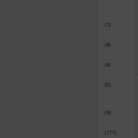
Deportistas
Alto Nivel
(7)
Destacadas
(4)
Disciplinas
(4)
Equipamient
(5)
Meritos
Deportivos
(9)
Noticias
(171)