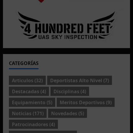
CATEGORÍAS
Articulos
(32)
Deportistas Alto Nivel
(7)
Destacadas
(4)
Disciplinas
(4)
Equipamiento
(5)
Meritos Deportivos
(9)
Noticias
(171)
Novedades
(5)
Patrocinadores
(4)