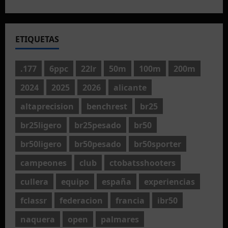
ETIQUETAS
.177
6ppc
22lr
50m
100m
200m
2024
2025
2026
alicante
altaprecision
benchrest
br25
br25ligero
br25pesado
br50
br50ligero
br50pesado
br50sporter
campeones
club
ctobatsshooters
cullera
equipo
españa
experiencias
fclassr
federacion
francia
ibr50
naquera
open
palmares