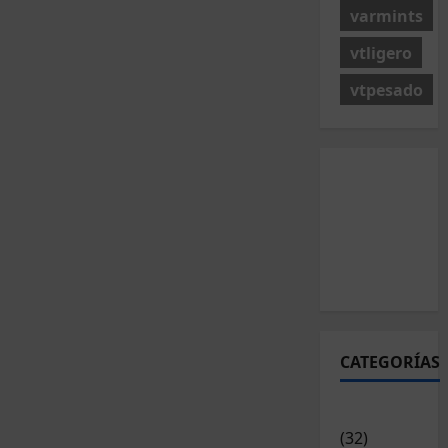
varmints
vtligero
vtpesado
CATEGORÍAS
Articulos
(32)