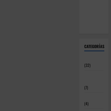
CATEGORÍAS
Articulos
(32)
Deportistas
Alto Nivel
(7)
Destacadas
(4)