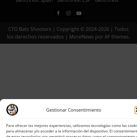
Benchrest Spain
Benchrest ESP
Benchrest
Facebook
Instagram
Youtube
CTO Bats Shooters | Copyright © 2024-2026 | Todos
los derechos reservados
|
MoreNews
por AF themes.
Gestionar Consentimiento
Para ofrecer las mejores experiencias, utilizamos tecnologías como las cook
para almacenar y/o acceder a la información del dispositivo. El consentimien
de estas tecnologías nos permitirá procesar datos como el comportamiento 