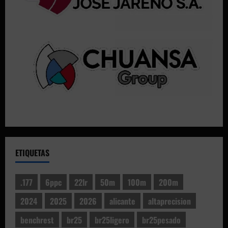
ETIQUETAS
.177
6ppc
22lr
50m
100m
200m
2024
2025
2026
alicante
altaprecision
benchrest
br25
br25ligero
br25pesado