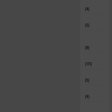
Disciplinas
(4)
Equipamiento
(5)
Meritos
Deportivos
(9)
Noticias
(171)
Novedades
(5)
Patrocinadores
(4)
Relatos y