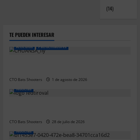
Experiencias
(14)
TE PUEDEN INTERESAR
Articulos
Patrocinadores
El CTO Bats Shooters agradece el apoyo de
CHUANSA GROUP
CTO Bats Shooters
1 de agosto de 2026
Noticias
Resultados 2026 CTO Provincial F-Class R50 y R100
Combinada (Naquera)
CTO Bats Shooters
28 de julio de 2026
Noticias