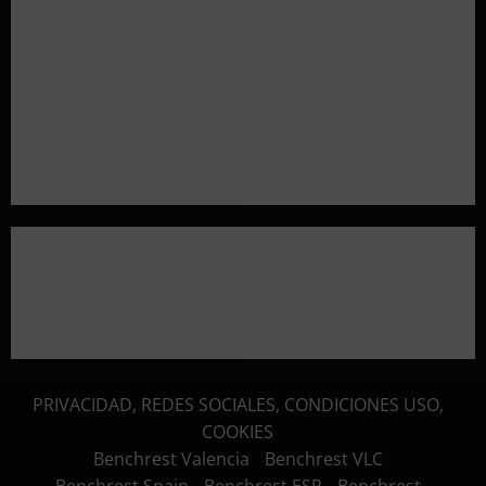
Resultados 2026 CTO Territorial BR50 (Alicante)
Resultados 202607 CTO Social BR25 (Naquera)
Aclaramos las Disciplinas! Qué es VARMINTS?
Resultados 3ª Tirada CTO Bats Shooters (Cullera)
PRIVACIDAD, REDES SOCIALES, CONDICIONES USO,
COOKIES
Benchrest Valencia
Benchrest VLC