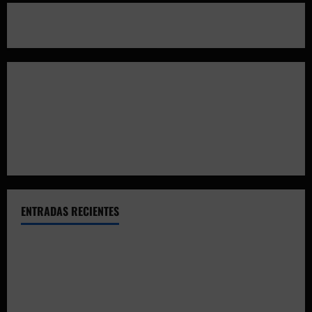
ENTRADAS RECIENTES
El CTO Bats Shooters agradece el apoyo de CHUANSA
GROUP
Resultados 2026 CTO Provincial F-Class R50 y R100
Combinada (Naquera)