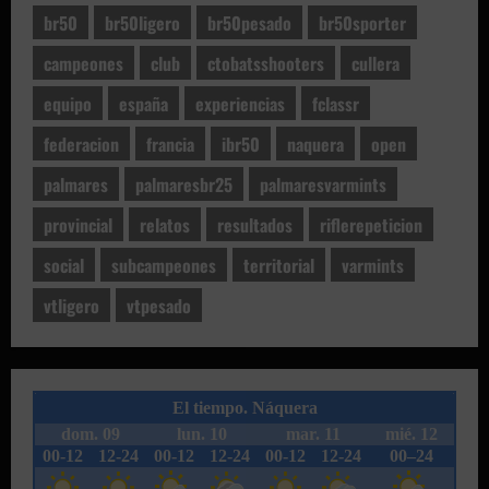
br50
br50ligero
br50pesado
br50sporter
campeones
club
ctobatsshooters
cullera
equipo
españa
experiencias
fclassr
federacion
francia
ibr50
naquera
open
palmares
palmaresbr25
palmaresvarmints
provincial
relatos
resultados
riflerepeticion
social
subcampeones
territorial
varmints
vtligero
vtpesado