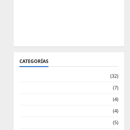
CATEGORÍAS
Articulos
(32)
Deportistas Alto Nivel
(7)
Destacadas
(4)
Disciplinas
(4)
Equipamiento
(5)