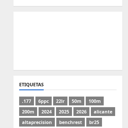
ETIQUETAS
.177
6ppc
22lr
50m
100m
200m
2024
2025
2026
alicante
altaprecision
benchrest
br25