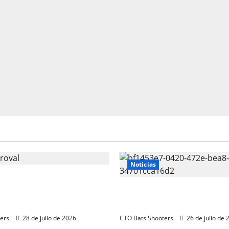
Noticias
s 2026 CTO Provincial F-
 y R100 Combinada
Resultados 2026 CTO Ter
)
BR50 (Alicante)
ers
28 de julio de 2026
CTO Bats Shooters
26 de julio de 