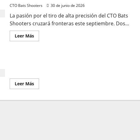
CTO Bats Shooters
30 de junio de 2026
La pasión por el tiro de alta precisión del CTO Bats
Shooters cruzará fronteras este septiembre. Dos...
Leer
Leer Más
más
acerca
de
CTO
Bats
202609 – 6º WBSF Rimfire – CTO Mundial IBR50
Shooters
rumbo
(Barcelos, Portugal)
al
6th
WBSF
Leer
Leer Más
World
más
Rimfire
acerca
Championship
de
202609
–
6º
WBSF
Rimfire
–
CTO
Mundial
IBR50