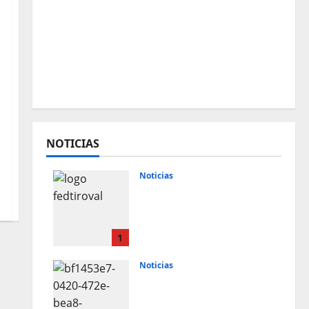
NOTICIAS
Noticias
Resultados 2026 CTO
Provincial F-Class R50 y
R100 Combinada
(Naquera)
1
28 de julio de 2026
Noticias
Resultados 2026 CTO
Territorial BR50