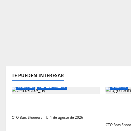
TE PUEDEN INTERESAR
Articulos
Patrocinadores
Noticias
El CTO Bats Shooters agradece el
Resultado
apoyo de CHUANSA GROUP
Class R50
(Naquera
CTO Bats Shooters
1 de agosto de 2026
CTO Bats Shoot