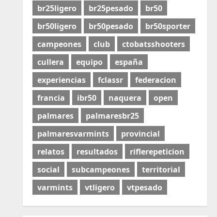
br25ligero
br25pesado
br50
br50ligero
br50pesado
br50sporter
campeones
club
ctobatsshooters
cullera
equipo
españa
experiencias
fclassr
federacion
francia
ibr50
naquera
open
palmares
palmaresbr25
palmaresvarmints
provincial
relatos
resultados
riflerepeticion
social
subcampeones
territorial
varmints
vtligero
vtpesado