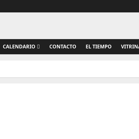
CALENDARIO
CONTACTO
EL TIEMPO
VITRIN
CTO Bats Shooters rumbo al 6th WBSF World
Rimfire Championship