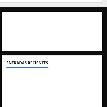
ENTRADAS RECIENTES
El CTO Bats Shooters agradece el apoyo de
CHUANSA GROUP
Resultados 2026 CTO Provincial F-Class R50 y
R100 Combinada (Naquera)
Resultados 2026 CTO Territorial BR50 (Alicante)