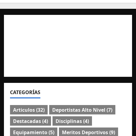
CATEGORÍAS
Articulos
(32)
Deportistas Alto Nivel
(7)
Destacadas
(4)
Disciplinas
(4)
Equipamiento
(5)
Meritos Deportivos
(9)