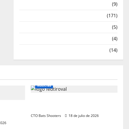
Meritos Deportivos
(9)
Noticias
(171)
Novedades
(5)
Patrocinadores
(4)
Relatos y Experiencias
(14)
Noticias
Resultados 202607 CTO Social
ritorial
BR25 (Naquera)
CTO Bats Shooters
18 de julio de 2026
2026