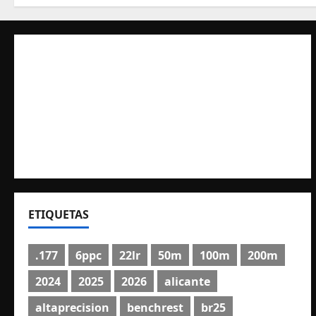
ETIQUETAS
.177
6ppc
22lr
50m
100m
200m
2024
2025
2026
alicante
altaprecision
benchrest
br25